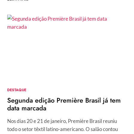
SEU
SUPER
HERÓI!
BY
BON
PRIX
E
MINK.
DESTAQUE
Segunda edição Première Brasil já tem
data marcada
Nos dias 20 e 21 de janeiro, Première Brasil reuniu
todo o setor têxtil latino-americano. O salão contou