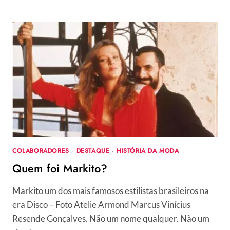
ESTILO
DA
JIP
JAP
COM
ÓTIMOS
PREÇOS
COLABORADORES
·
DESTAQUE
·
HISTÓRIA DA MODA
Quem foi Markito?
Markito um dos mais famosos estilistas brasileiros na
era Disco – Foto Atelie Armond Marcus Vinícius
Resende Gonçalves. Não um nome qualquer. Não um