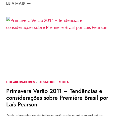
RENNER
LEIA MAIS
APRESENTA
INVERNO
2010
EM
ALTO
ESTILO
COM
INSPIRAÇÃO
EM
LONDRES
COLABORADORES
·
DESTAQUE
·
MODA
Primavera Verão 2011 – Tendências e
considerações sobre Première Brasil por
Laís Pearson
Antecipando-se às informações de moda prestadas