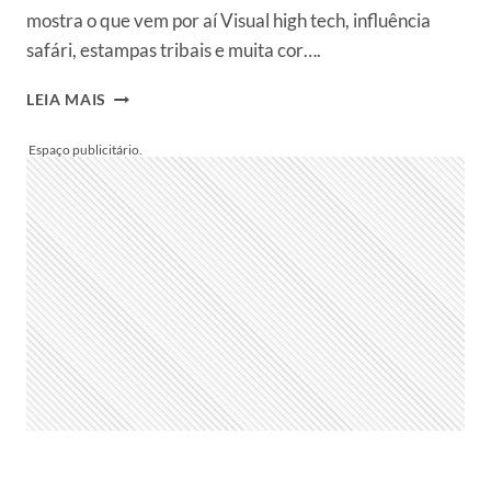
mostra o que vem por aí Visual high tech, influência
safári, estampas tribais e muita cor….
ADAR
LEIA MAIS
TECIDOS
APRESENTA
TENDÊNCIAS
PARA
O
VERÃO
2011