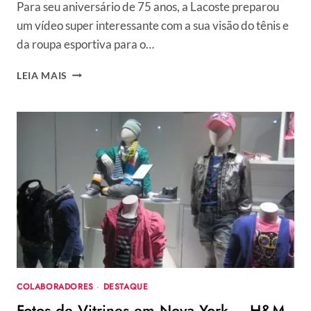
Para seu aniversário de 75 anos, a Lacoste preparou
um vídeo super interessante com a sua visão do tênis e
da roupa esportiva para o…
O
LEIA MAIS
TÊNIS
E
AS
ROUPAS
ESPORTIVAS
DO
FUTURO,
POR
LACOSTE
COLABORADORES
·
DESTAQUE
Fotos de Vitrines em Nova York – H&M