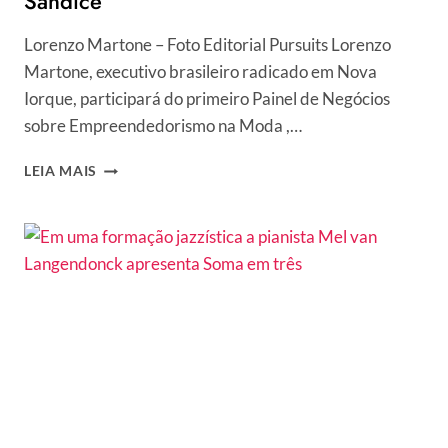
Sandice
Lorenzo Martone – Foto Editorial Pursuits Lorenzo
Martone, executivo brasileiro radicado em Nova
Iorque, participará do primeiro Painel de Negócios
sobre Empreendedorismo na Moda ,…
LORENZO
LEIA MAIS
MARTONE
PARTICIPA
COM
EXCLUSIVIDADE
DO
“PAINEL
DE
EMPREENDEDORISMO
NA
MODA”
NA
SANDICE