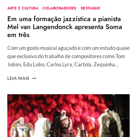
ARTE E CULTURA
·
COLABORADORES
·
DESTAQUE
Em uma formação jazzística a pianista
Mel van Langendonck apresenta Soma
em três
Com um gosto musical aguçado e com um estudo quase
que exclusivo do trabalho de compositores como Tom
Jobim, Edu Lobo, Carlos Lyra, Cartola, Zequinha…
EM
LEIA MAIS
UMA
FORMAÇÃO
JAZZÍSTICA
A
PIANISTA
MEL
VAN
LANGENDONCK
APRESENTA