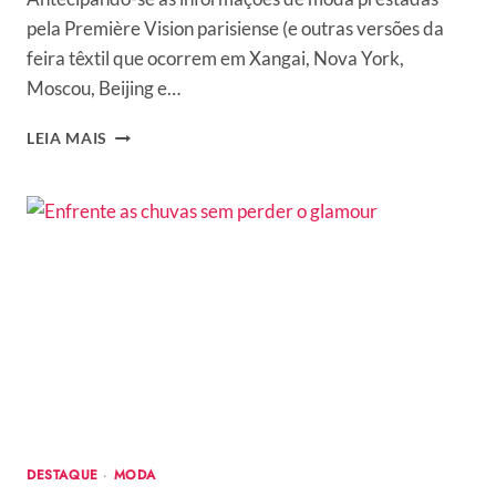
pela Première Vision parisiense (e outras versões da
feira têxtil que ocorrem em Xangai, Nova York,
Moscou, Beijing e…
PRIMAVERA
LEIA MAIS
VERÃO
2011
–
TENDÊNCIAS
E
CONSIDERAÇÕES
SOBRE
PREMIÈRE
BRASIL
POR
LAÍS
PEARSON
DESTAQUE
·
MODA