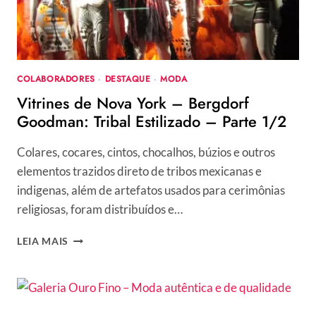
SOMA
EM
TRÊS
COLABORADORES
·
DESTAQUE
·
MODA
Vitrines de Nova York – Bergdorf
Goodman: Tribal Estilizado – Parte 1/2
Colares, cocares, cintos, chocalhos, búzios e outros
elementos trazidos direto de tribos mexicanas e
indigenas, além de artefatos usados para cerimônias
religiosas, foram distribuídos e…
VITRINES
LEIA MAIS
DE
NOVA
YORK
–
BERGDORF