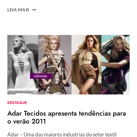
MELISSAS
LEIA MAIS
COM
40%
DE
DESCONTO
NA
SANTA
DO
CABARÉ
DESTAQUE
Adar Tecidos apresenta tendências para
o verão 2011
Adar – Uma das maiores industrias do setor textil