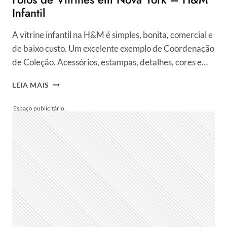
Infantil
A vitrine infantil na H&M é simples, bonita, comercial e
de baixo custo. Um excelente exemplo de Coordenação
de Coleção. Acessórios, estampas, detalhes, cores e…
FOTOS
LEIA MAIS
DE
VITRINES
EM
NOVA
YORK
–
H&M
INFANTIL