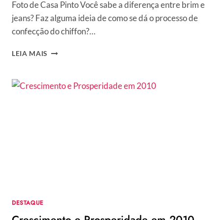
Foto de Casa Pinto Você sabe a diferença entre brim e
jeans? Faz alguma ideia de como se dá o processo de
confecção do chiffon?…
GLOSSÁRIO
LEIA MAIS
DE
MODA,
TÊXTIL
E
VARIEDADES
FACILITA
A
VIDA
DOS
FASHIONISTAS
DESTAQUE
Crescimento e Prosperidade em 2010