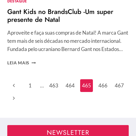
DESTAQUE
Gant Kids no BrandsClub -Um super
presente de Natal
Aproveite e faça suas compras de Natal! A marca Gant
tem mais de seis décadas no mercado internacional.
Fundada pelo ucraniano Bernard Gant nos Estados…
GANT
LEIA MAIS
KIDS
NO
BRANDSCLUB
Navegação
Página
1
…
463
464
465
466
467
-
da
UM
Anterior
Próxima
SUPER
Página
PRESENTE
Página
DE
NATAL
NEWSLETTER