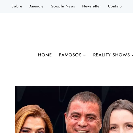
Pular
Sobre
Anuncie
Google News
Newsletter
Contato
para
o
Conteúdo
HOME
FAMOSOS
REALITY SHOWS