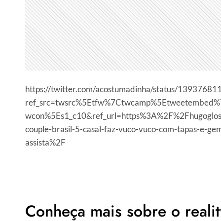
https://twitter.com/acostumadinha/status/139376
ref_src=twsrc%5Etfw%7Ctwcamp%5Etweetembe
wcon%5Es1_c10&ref_url=https%3A%2F%2Fhugogloss
couple-brasil-5-casal-faz-vuco-vuco-com-tapas-e-ge
assista%2F
Conheça mais sobre o realit