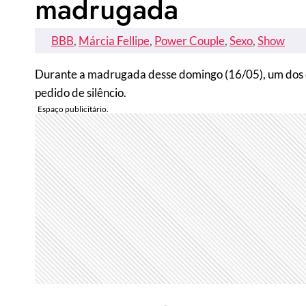
madrugada
BBB
, 
Márcia Fellipe
, 
Power Couple
, 
Sexo
, 
Show
Durante a madrugada desse domingo (16/05), um dos c
pedido de silêncio.