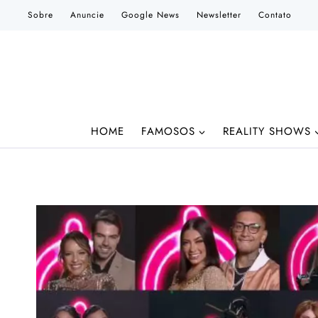
Pular
Sobre
Anuncie
Google News
Newsletter
Contato
para
o
Conteúdo
HOME
FAMOSOS
REALITY SHOWS