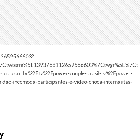
8112659566603?
d%7Ctwterm%5E1393768112659566603%7Ctwgr%5E%7Ct
.uol.com.br%2Ftv%2Fpower-couple-brasil-tv%2Fpower-
midao-incomoda-participantes-e-video-choca-internautas-
y