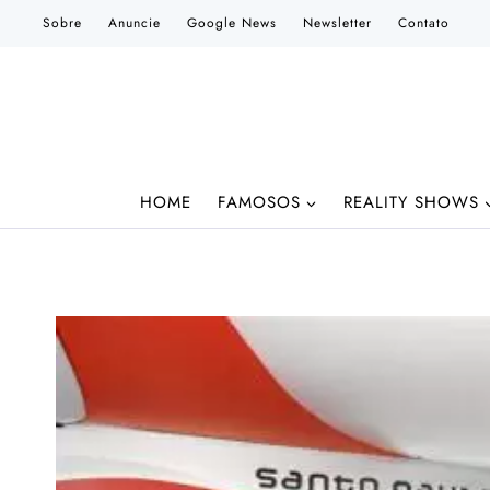
Pular
Sobre
Anuncie
Google News
Newsletter
Contato
para
o
Conteúdo
HOME
FAMOSOS
REALITY SHOWS