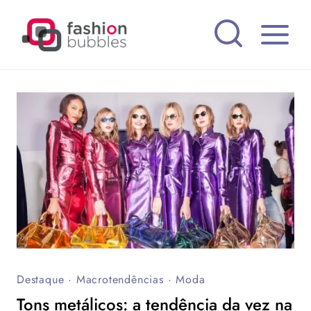
Pular
para
o
Conteúdo
Destaque
·
Macrotendências
·
Moda
Tons metálicos: a tendência da vez na