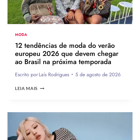
MODA
12 tendências de moda do verão
europeu 2026 que devem chegar
ao Brasil na próxima temporada
Escrito por
Laís Rodrigues
5 de agosto de 2026
12
LEIA MAIS
TENDÊNCIAS
DE
MODA
DO
VERÃO
EUROPEU
2026
QUE