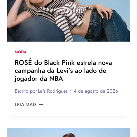
DEVEM
CHEGAR
AO
BRASIL
NA
PRÓXIMA
TEMPORADA
MODA
ROSÉ do Black Pink estrela nova
campanha da Levi’s ao lado de
jogador da NBA
Escrito por
Laís Rodrigues
4 de agosto de 2026
ROSÉ
LEIA MAIS
DO
BLACK
PINK
ESTRELA
NOVA