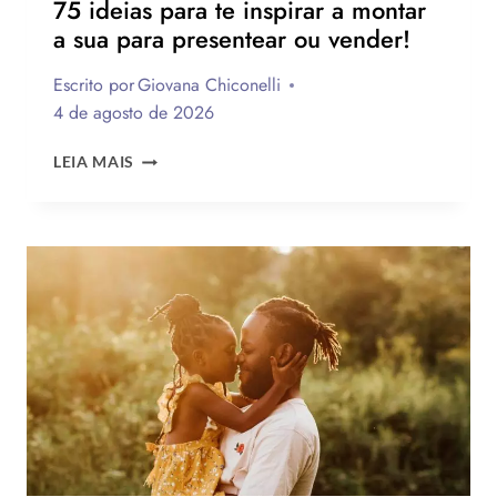
75 ideias para te inspirar a montar
a sua para presentear ou vender!
Escrito por
Giovana Chiconelli
4 de agosto de 2026
CESTA
LEIA MAIS
PARA
O
DIA
DOS
PAIS:
MAIS
DE
75
IDEIAS
PARA
TE
INSPIRAR
A
MONTAR