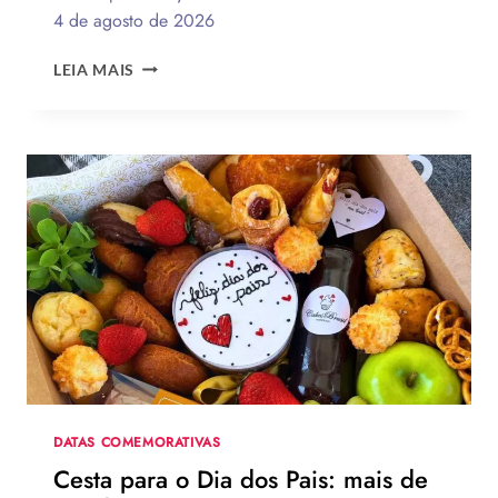
4 de agosto de 2026
QUAL
LEIA MAIS
A
MELHOR
MENSAGEM
PARA
O
DIA
DOS
PAIS?
VEJA
130
FRASES
EMOCIONANTES
PARA
HOMENAGEAR
NA
DATA
DATAS COMEMORATIVAS
Cesta para o Dia dos Pais: mais de