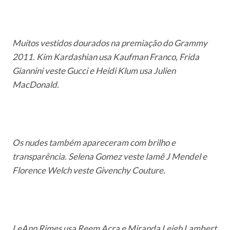
Muitos vestidos dourados na premiação do Grammy
2011. Kim Kardashian usa Kaufman Franco, Frida
Giannini veste Gucci e Heidi Klum
usa Julien
MacDonald
.
Os nudes também apareceram com brilho e
transparência. Selena Gomez veste Iamê J Mendel e
Florence Welch veste Givenchy Couture.
LeAnn Rimes usa Reem Acra e Miranda Leigh Lambert