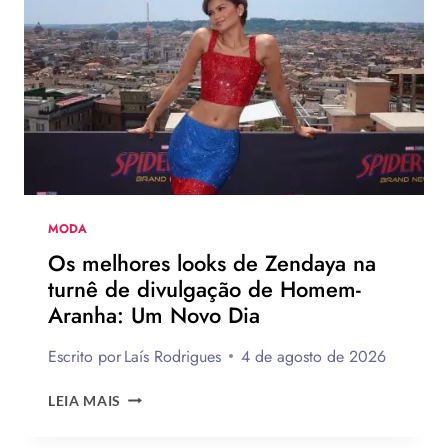
CAMPANHA
DA
LEVI’S
AO
LADO
DE
JOGADOR
DA
NBA
MODA
Os melhores looks de Zendaya na
turnê de divulgação de Homem-
Aranha: Um Novo Dia
Escrito por
Laís Rodrigues
4 de agosto de 2026
OS
LEIA MAIS
MELHORES
LOOKS