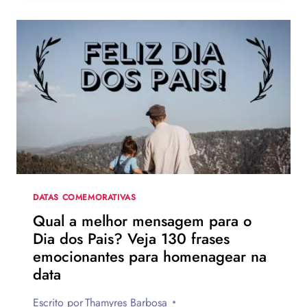
DE
ZENDAYA
NA
TURNÊ
DE
DIVULGAÇÃO
DE
HOMEM-
ARANHA:
UM
NOVO
DIA
DATAS COMEMORATIVAS
Qual a melhor mensagem para o
Dia dos Pais? Veja 130 frases
emocionantes para homenagear na
data
Escrito por
Thamyres Barbosa