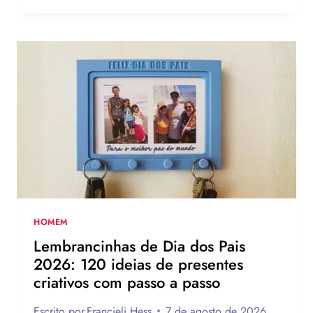
O
DIA
DOS
PAIS:
MAIS
DE
75
IDEIAS
PARA
TE
INSPIRAR
A
MONTAR
A
SUA
HOMEM
PARA
Lembrancinhas de Dia dos Pais
PRESENTEAR
2026: 120 ideias de presentes
OU
criativos com passo a passo
VENDER!
Escrito por
Francieli Hess
7 de agosto de 2026