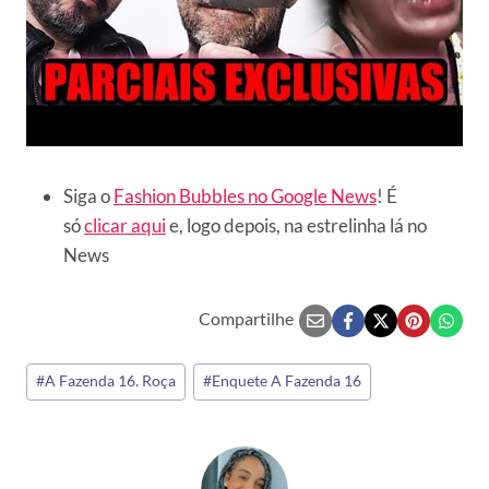
Siga o
Fashion Bubbles no Google News
! É
só
clicar aqui
e, logo depois, na estrelinha lá no
News
Compartilhe
Tags
#
A Fazenda 16. Roça
#
Enquete A Fazenda 16
do
Post: