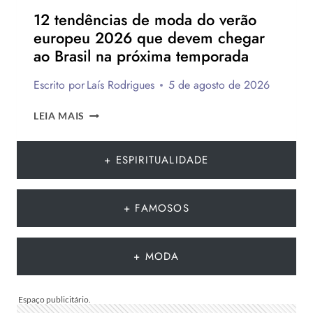
12 tendências de moda do verão
europeu 2026 que devem chegar
ao Brasil na próxima temporada
Escrito por
Laís Rodrigues
5 de agosto de 2026
12
LEIA MAIS
TENDÊNCIAS
DE
MODA
+ ESPIRITUALIDADE
DO
VERÃO
EUROPEU
+ FAMOSOS
2026
QUE
DEVEM
+ MODA
CHEGAR
AO
BRASIL
NA