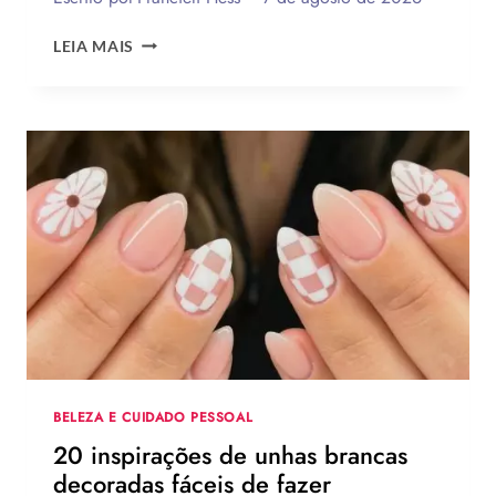
LEMBRANCINHAS
LEIA MAIS
DE
DIA
DOS
PAIS
2026:
120
IDEIAS
DE
PRESENTES
CRIATIVOS
COM
PASSO
A
PASSO
BELEZA E CUIDADO PESSOAL
20 inspirações de unhas brancas
decoradas fáceis de fazer