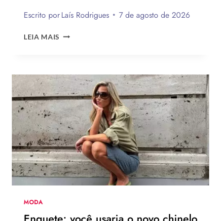
Escrito por
Laís Rodrigues
7 de agosto de 2026
20
LEIA MAIS
INSPIRAÇÕES
DE
UNHAS
BRANCAS
DECORADAS
FÁCEIS
DE
FAZER
MODA
Enquete: você usaria o novo chinelo