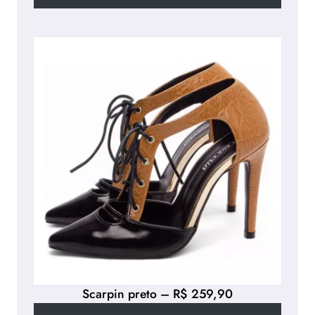
U
P
A
:
r
e
m
e
t
e
a
f
l
o
r
Scarpin preto – R$ 259,90
e