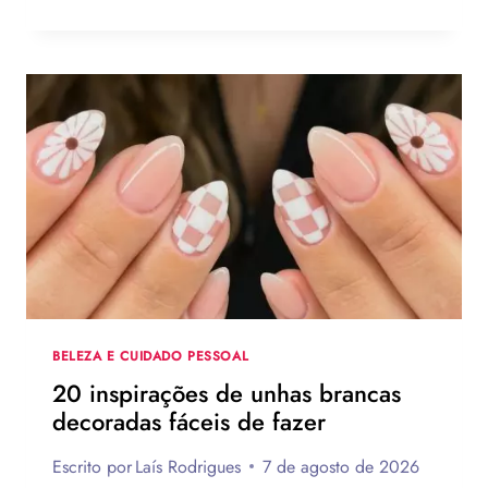
—
DE
DIA
—
DOS
—
PAIS
2
2026:
a
120
IDEIAS
R
DE
O
PRESENTES
U
CRIATIVOS
COM
P
PASSO
A
A
:
PASSO
a
BELEZA E CUIDADO PESSOAL
z
20 inspirações de unhas brancas
u
decoradas fáceis de fazer
l
e
Escrito por
Laís Rodrigues
7 de agosto de 2026
d