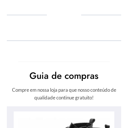
I
N
T
R
O
D
U
Guia de compras
Ç
Ã
Compre em nossa loja para que nosso conteúdo de
O
qualidade continue gratuito!
F
i
g