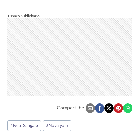
S
E
T
L
I
S
T
Compartilhe
Tags
#
Ivete Sangalo
#
Nova york
do
Post: