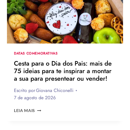
P
PAIS?
VEJA
A
130
I
FRASES
S
EMOCIONANTES
T
PARA
HOMENAGEAR
R
NA
O
DATA
DATAS COMEMORATIVAS
P
Cesta para o Dia dos Pais: mais de
I
75 ideias para te inspirar a montar
C
a sua para presentear ou vender!
A
L
Escrito por
Giovana Chiconelli
/
7 de agosto de 2026
P
CESTA
LEIA MAIS
E
PARA
R
O
DIA
Ê