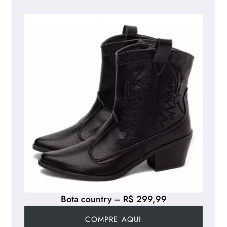
o
c
a
s
d
e
r
o
u
p
a
.
1
Bota country – R$ 299,99
a
R
COMPRE AQUI
O