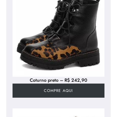
u
r
i
n
o
B
a
s
s
o
&
Coturno preto – R$ 242,90
B
r
COMPRE AQUI
o
o
k