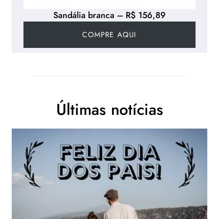
L
Sandália branca – R$ 156,89
A
?
COMPRE AQUI
4
.
F
L
O
Últimas notícias
R
E
S
5
.
D
E
S
E