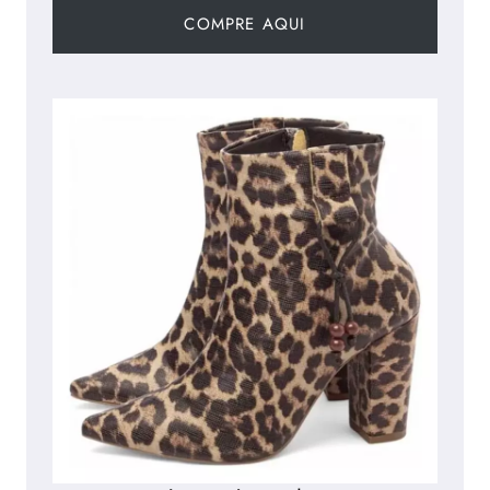
s
COMPRE AQUI
1
.
B
R
A
S
I
L
E
I
R
O
2
.
A