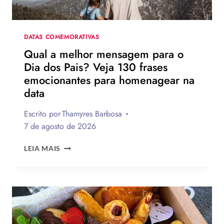
J
O
DATAS COMEMORATIVAS
D
Qual a melhor mensagem para o
E
Dia dos Pais? Veja 130 frases
A
emocionantes para homenagear na
M
data
A
R
Escrito por
Thamyres Barbosa
6
7 de agosto de 2026
.
QUAL
A
LEIA MAIS
A
R
MELHOR
E
MENSAGEM
R
PARA
O
Ê
DIA
/
DOS