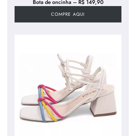
Bota de oncinha – R$ 149,90
C
E
COMPRE AQUI
L
E
R
A
Ê
3
.
C
A
D
Ê
D
A
L
I