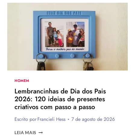
DOS
R
PAIS:
Ê
MAIS
—
DE
75
—
IDEIAS
—
PARA
—
TE
INSPIRAR
—
A
—
MONTAR
—
A
—
SUA
HOMEM
PARA
—
Lembrancinhas de Dia dos Pais
PRESENTEAR
—
2026: 120 ideias de presentes
OU
—
criativos com passo a passo
VENDER!
—
Escrito por
Francieli Hess
7 de agosto de 2026
—
—
LEMBRANCINHAS
LEIA MAIS