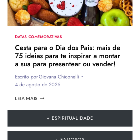
FRASES
EMOCIONANTES
PARA
HOMENAGEAR
NA
DATA
DATAS COMEMORATIVAS
Cesta para o Dia dos Pais: mais de
75 ideias para te inspirar a montar
a sua para presentear ou vender!
Escrito por
Giovana Chiconelli
4 de agosto de 2026
CESTA
LEIA MAIS
PARA
O
DIA
+ ESPIRITUALIDADE
DOS
PAIS:
MAIS
+ FAMOSOS