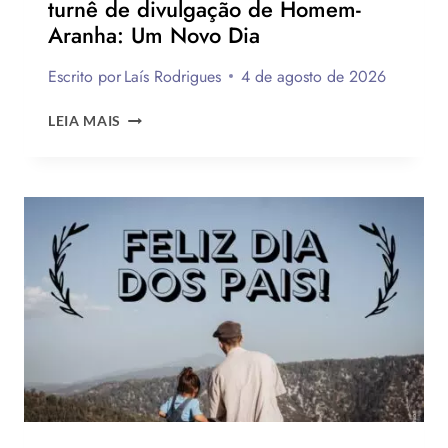
turnê de divulgação de Homem-
Aranha: Um Novo Dia
Escrito por
Laís Rodrigues
4 de agosto de 2026
OS
LEIA MAIS
MELHORES
LOOKS
DE
ZENDAYA
NA
TURNÊ
DE
DIVULGAÇÃO
DE
HOMEM-
ARANHA:
UM
NOVO
DIA