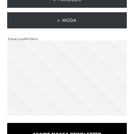
DE
75
IDEIAS
+ MODA
PARA
TE
INSPIRAR
A
MONTAR
A
SUA
PARA
PRESENTEAR
OU
VENDER!