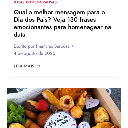
DATAS COMEMORATIVAS
Qual a melhor mensagem para o
Dia dos Pais? Veja 130 frases
emocionantes para homenagear na
data
Escrito por
Thamyres Barbosa
4 de agosto de 2026
QUAL
LEIA MAIS
A
MELHOR
MENSAGEM
PARA
O
DIA
DOS
PAIS?
VEJA
130