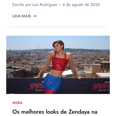
Escrito por
Laís Rodrigues
4 de agosto de 2026
ROSÉ
LEIA MAIS
DO
BLACK
PINK
ESTRELA
NOVA
CAMPANHA
DA
LEVI’S
AO
LADO
DE
JOGADOR
DA
NBA
MODA
Os melhores looks de Zendaya na