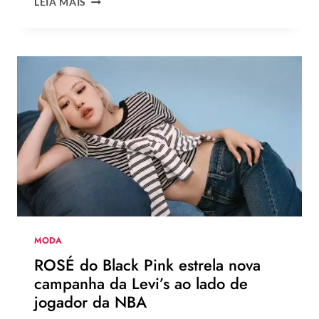
LEIA MAIS
TENDÊNCIAS
DE
MODA
DO
VERÃO
EUROPEU
2026
QUE
DEVEM
CHEGAR
AO
BRASIL
NA
PRÓXIMA
TEMPORADA
MODA
ROSÉ do Black Pink estrela nova
campanha da Levi’s ao lado de
jogador da NBA