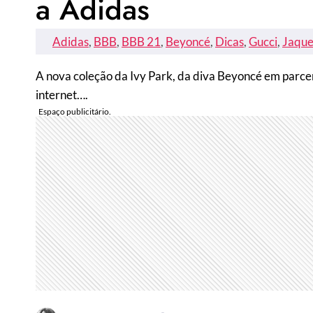
a Adidas
Adidas
, 
BBB
, 
BBB 21
, 
Beyoncé
, 
Dicas
, 
Gucci
, 
Jaque
A nova coleção da Ivy Park, da diva Beyoncé em parcer
internet….