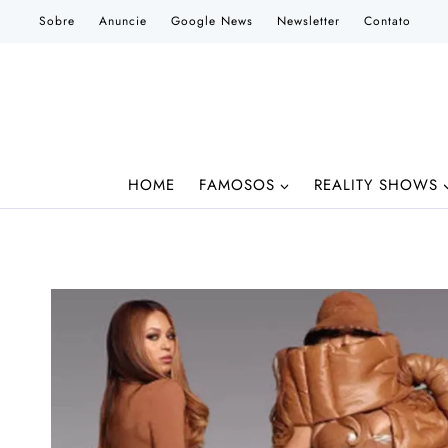
Pular
Sobre
Anuncie
Google News
Newsletter
Contato
para
o
Conteúdo
HOME
FAMOSOS
REALITY SHOWS