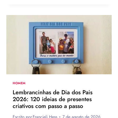
O
DIA
DOS
PAIS:
MAIS
DE
75
IDEIAS
PARA
TE
INSPIRAR
A
MONTAR
A
SUA
HOMEM
PARA
Lembrancinhas de Dia dos Pais
PRESENTEAR
2026: 120 ideias de presentes
OU
criativos com passo a passo
VENDER!
Escrito por
Francieli Hess
7 de agosto de 2026