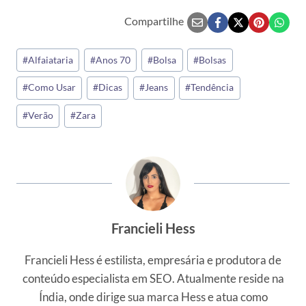
Compartilhe
Tags
#
Alfaiataria
#
Anos 70
#
Bolsa
#
Bolsas
do
#
Como Usar
#
Dicas
#
Jeans
#
Tendência
Post:
#
Verão
#
Zara
Francieli Hess
Francieli Hess é estilista, empresária e produtora de
conteúdo especialista em SEO. Atualmente reside na
Índia, onde dirige sua marca Hess e atua como