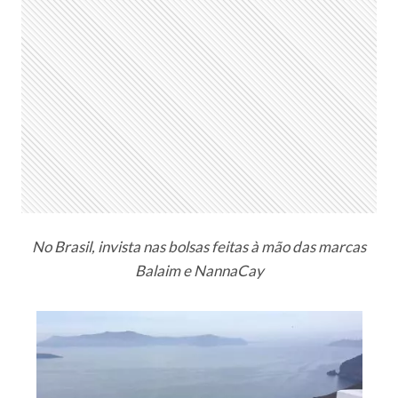
No Brasil, invista nas bolsas feitas à mão das marcas
Balaim e NannaCay