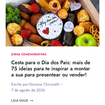
DIA
DOS
PAIS?
VEJA
130
FRASES
EMOCIONANTES
PARA
HOMENAGEAR
NA
DATA
DATAS COMEMORATIVAS
Cesta para o Dia dos Pais: mais de
75 ideias para te inspirar a montar
a sua para presentear ou vender!
Escrito por
Giovana Chiconelli
7 de agosto de 2026
CESTA
LEIA MAIS
PARA