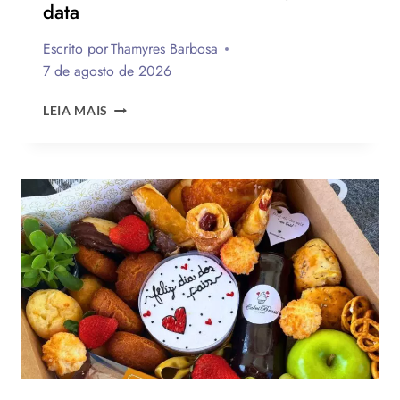
data
Escrito por
Thamyres Barbosa
7 de agosto de 2026
QUAL
LEIA MAIS
A
MELHOR
MENSAGEM
PARA
O
DIA
DOS
PAIS?
VEJA
130
FRASES
EMOCIONANTES
PARA
HOMENAGEAR
NA