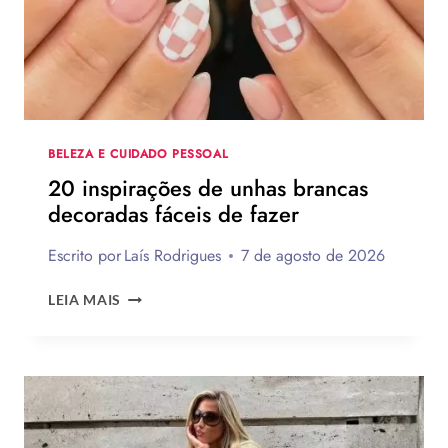
PRESENTES
CRIATIVOS
COM
PASSO
A
PASSO
BELEZA E CUIDADO PESSOAL
20 inspirações de unhas brancas
decoradas fáceis de fazer
Escrito por
Laís Rodrigues
7 de agosto de 2026
20
LEIA MAIS
INSPIRAÇÕES
DE
UNHAS
BRANCAS
DECORADAS
FÁCEIS
DE