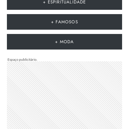
MODA
+ ESPIRITUALIDADE
DO
VERÃO
EUROPEU
+ FAMOSOS
2026
QUE
DEVEM
+ MODA
CHEGAR
AO
BRASIL
NA
PRÓXIMA
TEMPORADA