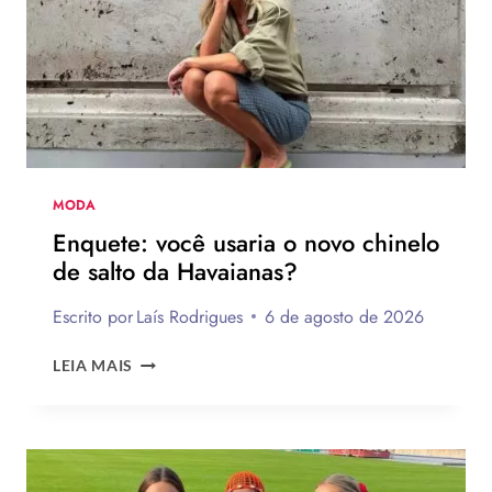
FAZER
MODA
Enquete: você usaria o novo chinelo
de salto da Havaianas?
Escrito por
Laís Rodrigues
6 de agosto de 2026
ENQUETE:
LEIA MAIS
VOCÊ
USARIA
O
NOVO
CHINELO