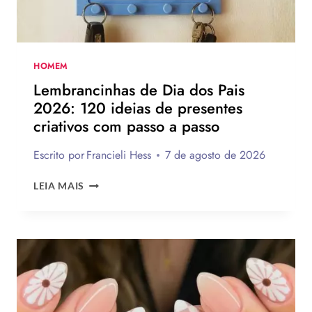
INSPIRAR
A
MONTAR
A
SUA
HOMEM
PARA
Lembrancinhas de Dia dos Pais
PRESENTEAR
2026: 120 ideias de presentes
OU
criativos com passo a passo
VENDER!
Escrito por
Francieli Hess
7 de agosto de 2026
LEMBRANCINHAS
LEIA MAIS
DE
DIA
DOS
PAIS
2026:
120
IDEIAS
DE