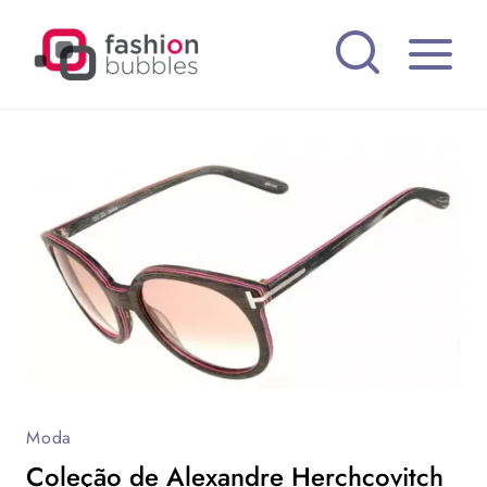
Pular
para
o
Conteúdo
Moda
Coleção de Alexandre Herchcovitch