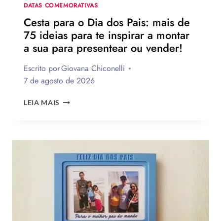
DATA
DATAS COMEMORATIVAS
Cesta para o Dia dos Pais: mais de
75 ideias para te inspirar a montar
a sua para presentear ou vender!
Escrito por
Giovana Chiconelli
7 de agosto de 2026
CESTA
LEIA MAIS
PARA
O
DIA
DOS
PAIS:
MAIS
DE
75
IDEIAS
PARA
TE