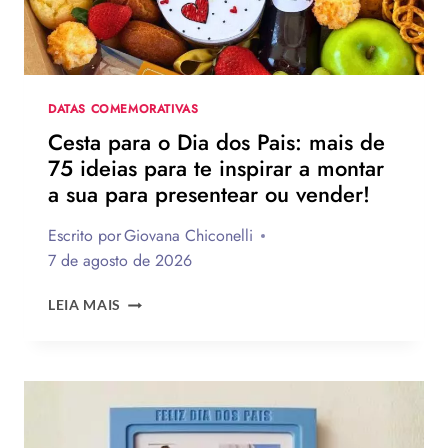
EMOCIONANTES
PARA
HOMENAGEAR
NA
DATA
DATAS COMEMORATIVAS
Cesta para o Dia dos Pais: mais de
75 ideias para te inspirar a montar
a sua para presentear ou vender!
Escrito por
Giovana Chiconelli
7 de agosto de 2026
CESTA
LEIA MAIS
PARA
O
DIA
DOS
PAIS:
MAIS
DE