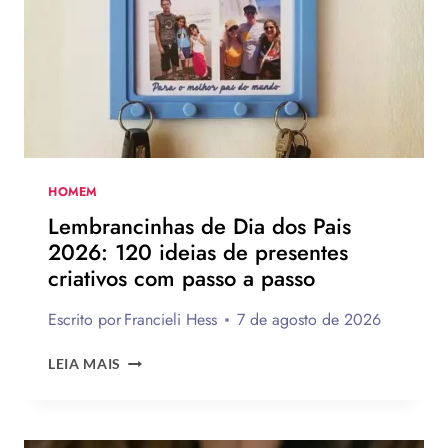
75
IDEIAS
PARA
TE
INSPIRAR
A
MONTAR
A
SUA
HOMEM
PARA
Lembrancinhas de Dia dos Pais
PRESENTEAR
2026: 120 ideias de presentes
OU
criativos com passo a passo
VENDER!
Escrito por
Francieli Hess
7 de agosto de 2026
LEMBRANCINHAS
LEIA MAIS
DE
DIA
DOS
PAIS