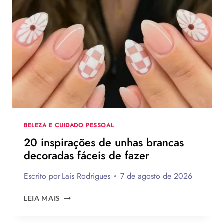
2026:
120
IDEIAS
DE
PRESENTES
CRIATIVOS
COM
PASSO
A
PASSO
BELEZA E CUIDADO PESSOAL
20 inspirações de unhas brancas
decoradas fáceis de fazer
Escrito por
Laís Rodrigues
7 de agosto de 2026
20
LEIA MAIS
INSPIRAÇÕES
DE