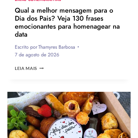
Qual a melhor mensagem para o
Dia dos Pais? Veja 130 frases
emocionantes para homenagear na
data
Escrito por
Thamyres Barbosa
7 de agosto de 2026
QUAL
LEIA MAIS
A
MELHOR
MENSAGEM
PARA
O
DIA
DOS
PAIS?
VEJA
130
FRASES