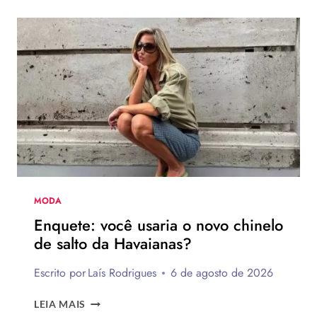
UNHAS
BRANCAS
DECORADAS
FÁCEIS
DE
FAZER
MODA
Enquete: você usaria o novo chinelo
de salto da Havaianas?
Escrito por
Laís Rodrigues
6 de agosto de 2026
ENQUETE:
LEIA MAIS
VOCÊ