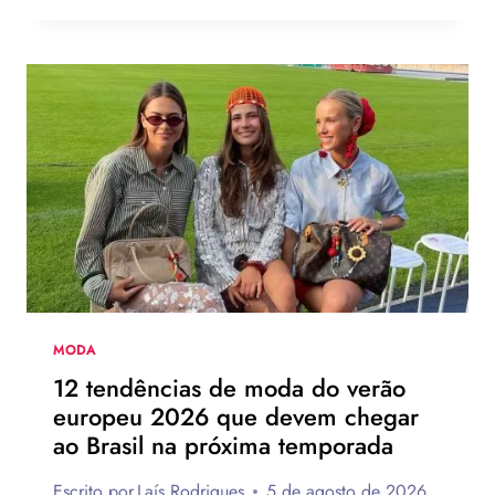
USARIA
O
NOVO
CHINELO
DE
SALTO
DA
HAVAIANAS?
MODA
12 tendências de moda do verão
europeu 2026 que devem chegar
ao Brasil na próxima temporada
Escrito por
Laís Rodrigues
5 de agosto de 2026