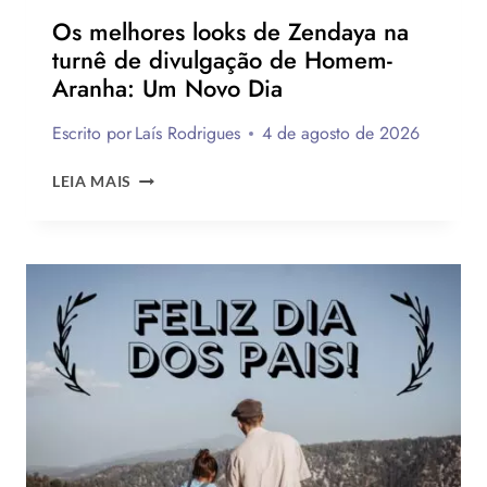
Os melhores looks de Zendaya na
turnê de divulgação de Homem-
Aranha: Um Novo Dia
Escrito por
Laís Rodrigues
4 de agosto de 2026
OS
LEIA MAIS
MELHORES
LOOKS
DE
ZENDAYA
NA
TURNÊ
DE
DIVULGAÇÃO
DE
HOMEM-
ARANHA:
UM
NOVO