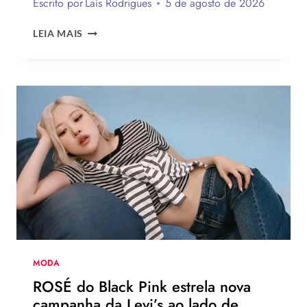
Escrito por
Laís Rodrigues
5 de agosto de 2026
12
LEIA MAIS
TENDÊNCIAS
DE
MODA
DO
VERÃO
EUROPEU
2026
QUE
DEVEM
CHEGAR
AO
BRASIL
NA
PRÓXIMA
TEMPORADA
MODA
ROSÉ do Black Pink estrela nova
campanha da Levi’s ao lado de