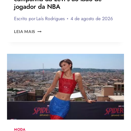
jogador da NBA
Escrito por
Laís Rodrigues
4 de agosto de 2026
ROSÉ
LEIA MAIS
DO
BLACK
PINK
ESTRELA
NOVA
CAMPANHA
DA
LEVI’S
AO
LADO
DE
JOGADOR
DA
NBA
MODA