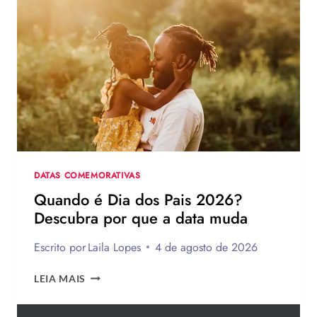
PAIS:
MAIS
DE
75
IDEIAS
PARA
TE
INSPIRAR
A
MONTAR
A
SUA
DATAS COMEMORATIVAS
PARA
Quando é Dia dos Pais 2026?
PRESENTEAR
Descubra por que a data muda
OU
VENDER!
Escrito por
Laila Lopes
4 de agosto de 2026
QUANDO
LEIA MAIS
É
DIA