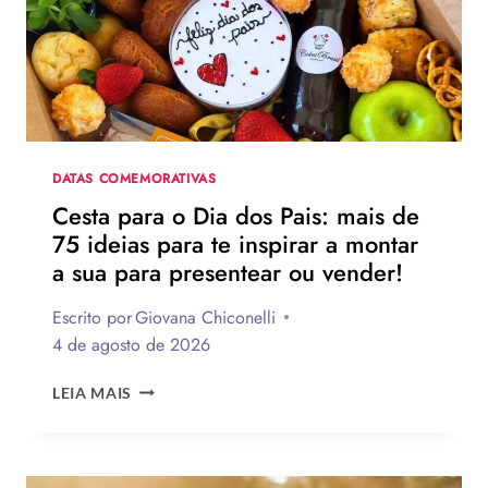
VEJA
130
FRASES
EMOCIONANTES
PARA
HOMENAGEAR
NA
DATA
DATAS COMEMORATIVAS
Cesta para o Dia dos Pais: mais de
75 ideias para te inspirar a montar
a sua para presentear ou vender!
Escrito por
Giovana Chiconelli
4 de agosto de 2026
CESTA
LEIA MAIS
PARA
O
DIA
DOS