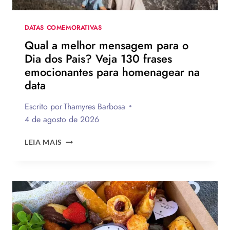
DIA
DATAS COMEMORATIVAS
Qual a melhor mensagem para o
Dia dos Pais? Veja 130 frases
emocionantes para homenagear na
data
Escrito por
Thamyres Barbosa
4 de agosto de 2026
QUAL
LEIA MAIS
A
MELHOR
MENSAGEM
PARA
O
DIA
DOS
PAIS?