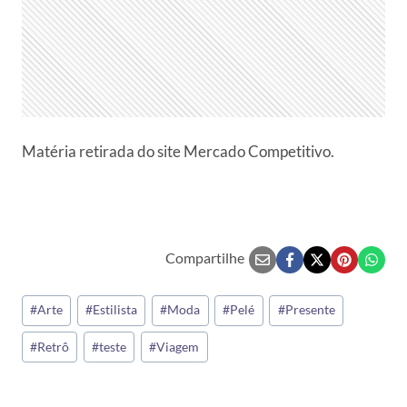
Matéria retirada do site Mercado Competitivo.
Compartilhe
Tags
#
Arte
#
Estilista
#
Moda
#
Pelé
#
Presente
do
#
Retrô
#
teste
#
Viagem
Post: