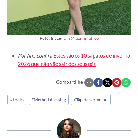
Foto: Instagram @
leximinetree
Por fim, confira
Estes são os 10 sapatos de inverno
2026 que não vão sair dos seus pés
Compartilhe
Tags
#
Looks
#
Method dressing
#
Tapete vermelho
do
Post: