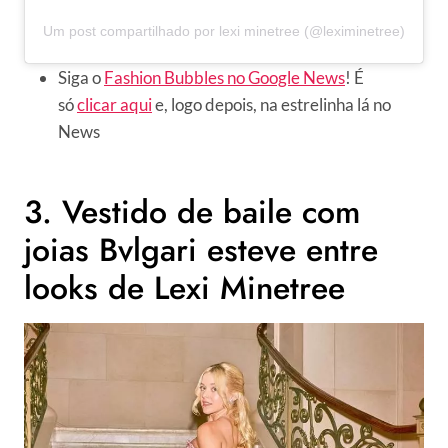
Um post compartilhado por lexi minetree (@leximinetree)
Siga o
Fashion Bubbles no Google News
! É
só
clicar aqui
e, logo depois, na estrelinha lá no
News
3. Vestido de baile com
joias Bvlgari esteve entre
looks de Lexi Minetree