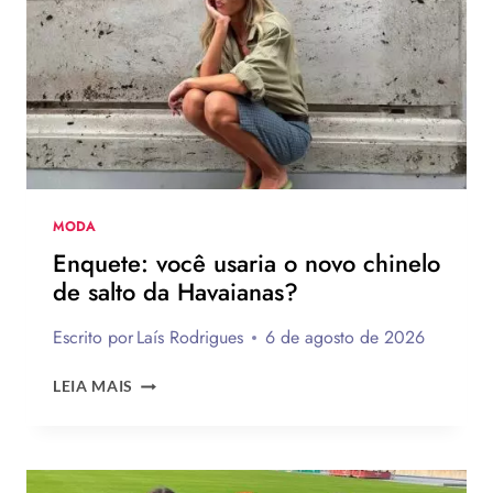
DE
FAZER
MODA
Enquete: você usaria o novo chinelo
de salto da Havaianas?
Escrito por
Laís Rodrigues
6 de agosto de 2026
ENQUETE:
LEIA MAIS
VOCÊ
USARIA
O
NOVO