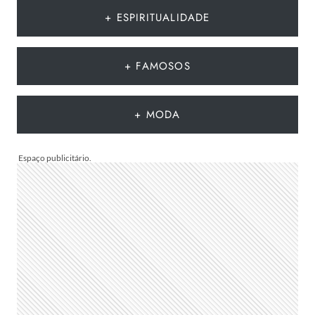
MODA
+ ESPIRITUALIDADE
DO
VERÃO
EUROPEU
+ FAMOSOS
2026
QUE
DEVEM
+ MODA
CHEGAR
AO
BRASIL
NA
PRÓXIMA
TEMPORADA