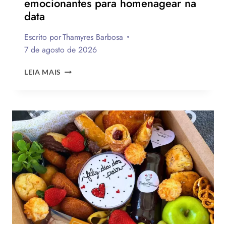
emocionantes para homenagear na
data
Escrito por
Thamyres Barbosa
7 de agosto de 2026
QUAL
LEIA MAIS
A
MELHOR
MENSAGEM
PARA
O
DIA
DOS
PAIS?
VEJA
130
FRASES
EMOCIONANTES
PARA
HOMENAGEAR