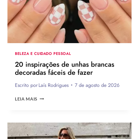
PRESENTES
CRIATIVOS
COM
PASSO
A
PASSO
BELEZA E CUIDADO PESSOAL
20 inspirações de unhas brancas
decoradas fáceis de fazer
Escrito por
Laís Rodrigues
7 de agosto de 2026
20
LEIA MAIS
INSPIRAÇÕES
DE
UNHAS
BRANCAS
DECORADAS
FÁCEIS