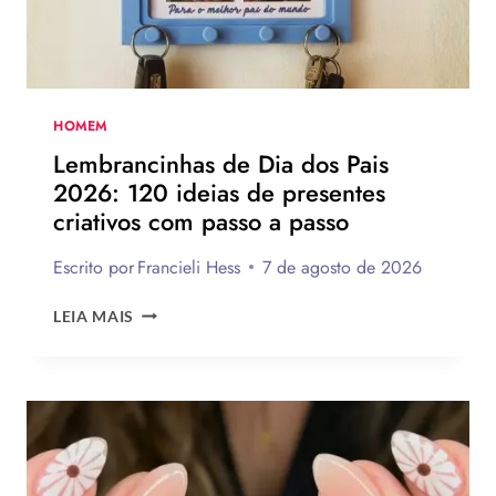
TE
INSPIRAR
A
MONTAR
A
SUA
HOMEM
PARA
Lembrancinhas de Dia dos Pais
PRESENTEAR
2026: 120 ideias de presentes
OU
criativos com passo a passo
VENDER!
Escrito por
Francieli Hess
7 de agosto de 2026
LEMBRANCINHAS
LEIA MAIS
DE
DIA
DOS
PAIS
2026:
120
IDEIAS
DE