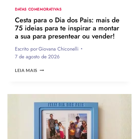
NA
DATA
DATAS COMEMORATIVAS
Cesta para o Dia dos Pais: mais de
75 ideias para te inspirar a montar
a sua para presentear ou vender!
Escrito por
Giovana Chiconelli
7 de agosto de 2026
CESTA
LEIA MAIS
PARA
O
DIA
DOS
PAIS:
MAIS
DE
75
IDEIAS
PARA