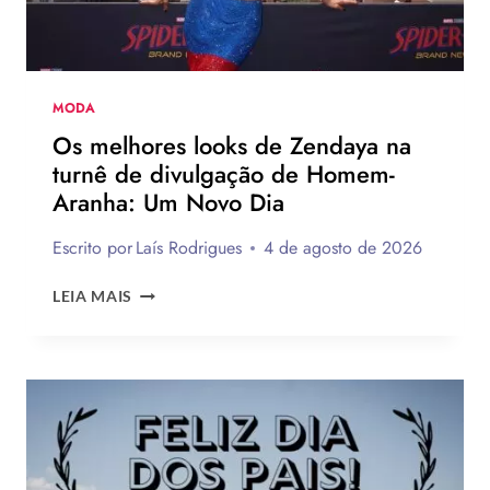
JOGADOR
DA
NBA
MODA
Os melhores looks de Zendaya na
turnê de divulgação de Homem-
Aranha: Um Novo Dia
Escrito por
Laís Rodrigues
4 de agosto de 2026
OS
LEIA MAIS
MELHORES
LOOKS
DE
ZENDAYA
NA
TURNÊ
DE
DIVULGAÇÃO