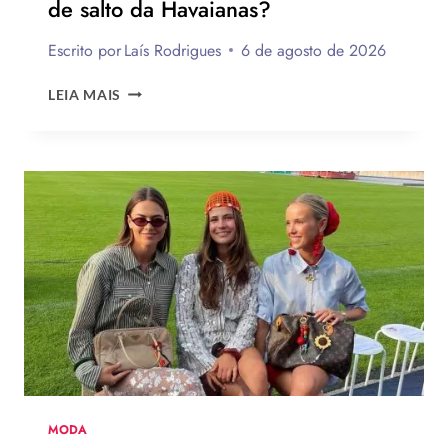
de salto da Havaianas?
Escrito por
Laís Rodrigues
6 de agosto de 2026
ENQUETE:
LEIA MAIS
VOCÊ
USARIA
O
NOVO
CHINELO
DE
SALTO
DA
HAVAIANAS?
MODA