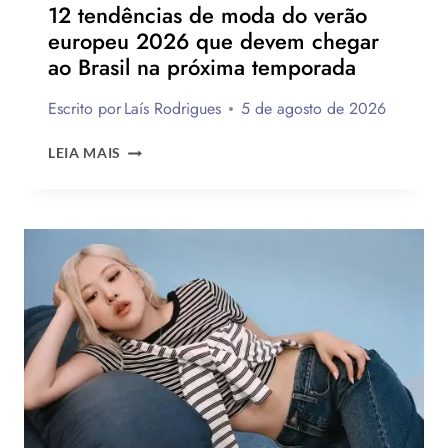
12 tendências de moda do verão
europeu 2026 que devem chegar
ao Brasil na próxima temporada
Escrito por
Laís Rodrigues
5 de agosto de 2026
12
LEIA MAIS
TENDÊNCIAS
DE
MODA
DO
VERÃO
EUROPEU
2026
QUE
DEVEM
CHEGAR
AO
BRASIL
NA
PRÓXIMA