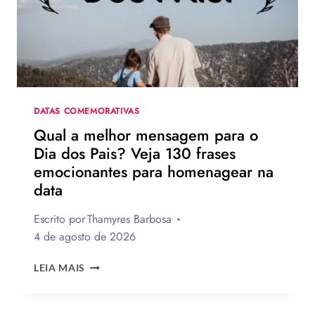
DE
HOMEM-
ARANHA:
UM
NOVO
DIA
DATAS COMEMORATIVAS
Qual a melhor mensagem para o
Dia dos Pais? Veja 130 frases
emocionantes para homenagear na
data
Escrito por
Thamyres Barbosa
4 de agosto de 2026
QUAL
LEIA MAIS
A
MELHOR
MENSAGEM