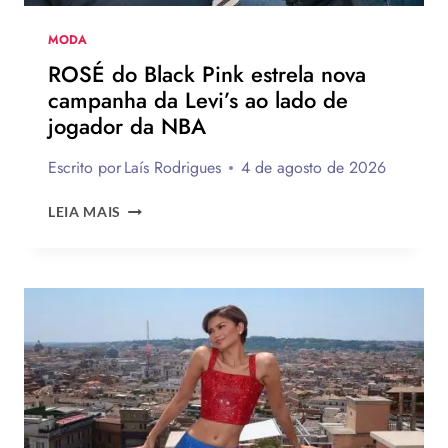
TEMPORADA
MODA
ROSÉ do Black Pink estrela nova
campanha da Levi’s ao lado de
jogador da NBA
Escrito por
Laís Rodrigues
4 de agosto de 2026
ROSÉ
LEIA MAIS
DO
BLACK
PINK
ESTRELA
NOVA
CAMPANHA
DA
LEVI’S
AO
LADO
DE