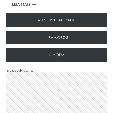
CESTA
LEIA MAIS
PARA
O
DIA
+ ESPIRITUALIDADE
DOS
PAIS:
MAIS
+ FAMOSOS
DE
75
IDEIAS
+ MODA
PARA
TE
INSPIRAR
A
MONTAR
A
SUA
PARA
PRESENTEAR
OU
VENDER!