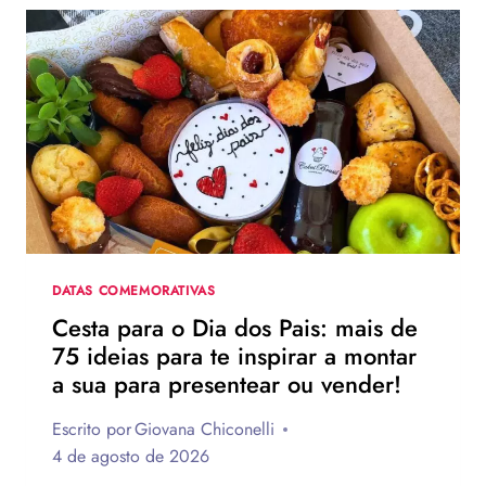
PARA
O
DIA
DOS
PAIS?
VEJA
130
FRASES
EMOCIONANTES
PARA
HOMENAGEAR
NA
DATA
DATAS COMEMORATIVAS
Cesta para o Dia dos Pais: mais de
75 ideias para te inspirar a montar
a sua para presentear ou vender!
Escrito por
Giovana Chiconelli
4 de agosto de 2026