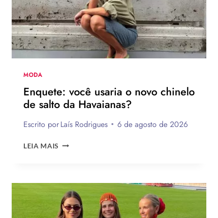
MODA
Enquete: você usaria o novo chinelo
de salto da Havaianas?
Escrito por
Laís Rodrigues
6 de agosto de 2026
ENQUETE:
LEIA MAIS
VOCÊ
USARIA
O
NOVO
CHINELO
DE
SALTO