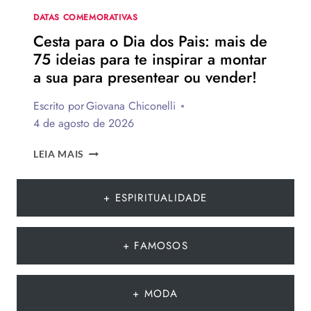
DATA
DATAS COMEMORATIVAS
Cesta para o Dia dos Pais: mais de
75 ideias para te inspirar a montar
a sua para presentear ou vender!
Escrito por
Giovana Chiconelli
4 de agosto de 2026
CESTA
LEIA MAIS
PARA
O
DIA
+ ESPIRITUALIDADE
DOS
PAIS:
MAIS
+ FAMOSOS
DE
75
IDEIAS
+ MODA
PARA
TE