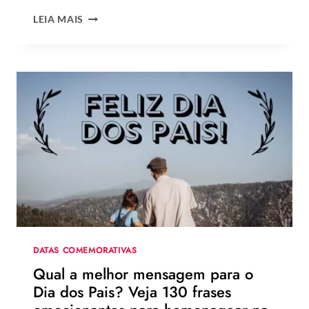
OS
LEIA MAIS
MELHORES
LOOKS
DE
ZENDAYA
NA
TURNÊ
DE
DIVULGAÇÃO
DE
HOMEM-
ARANHA:
UM
NOVO
DIA
DATAS COMEMORATIVAS
Qual a melhor mensagem para o
Dia dos Pais? Veja 130 frases