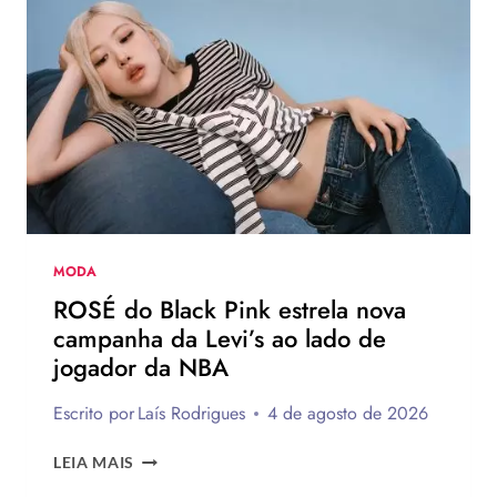
VERÃO
EUROPEU
2026
QUE
DEVEM
CHEGAR
AO
BRASIL
NA
PRÓXIMA
TEMPORADA
MODA
ROSÉ do Black Pink estrela nova
campanha da Levi’s ao lado de
jogador da NBA
Escrito por
Laís Rodrigues
4 de agosto de 2026
ROSÉ
LEIA MAIS
DO