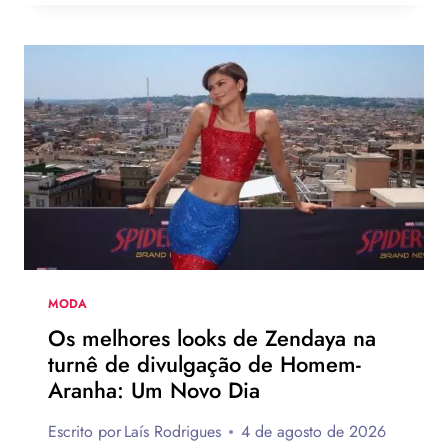
BLACK
PINK
ESTRELA
NOVA
CAMPANHA
DA
LEVI’S
AO
LADO
DE
JOGADOR
DA
NBA
MODA
Os melhores looks de Zendaya na
turnê de divulgação de Homem-
Aranha: Um Novo Dia
Escrito por
Laís Rodrigues
4 de agosto de 2026