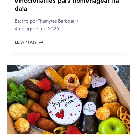
emocionantes para homenagear na
data
Escrito por
Thamyres Barbosa
4 de agosto de 2026
QUAL
LEIA MAIS
A
MELHOR
MENSAGEM
PARA
O
DIA
DOS
PAIS?
VEJA
130
FRASES
EMOCIONANTES
PARA
HOMENAGEAR
NA