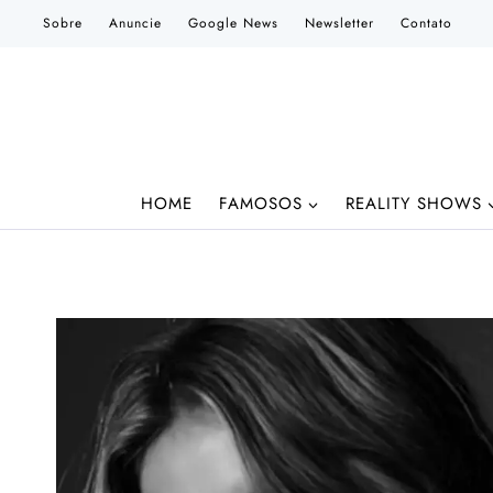
Pular
Sobre
Anuncie
Google News
Newsletter
Contato
para
o
Conteúdo
HOME
FAMOSOS
REALITY SHOWS