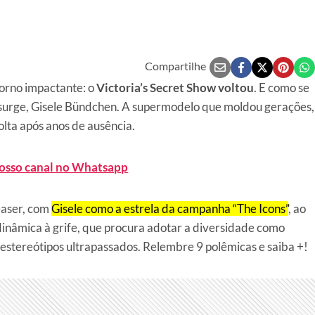
Compartilhe
orno impactante: o
Victoria’s Secret Show voltou
. E como se
essurge, Gisele Bündchen. A supermodelo que moldou gerações,
olta após anos de ausência.
nosso canal no Whatsapp
easer, com
Gisele como a estrela da campanha “The Icons”
, ao
 dinâmica à grife, que procura adotar a diversidade como
 estereótipos ultrapassados. Relembre 9 polêmicas e saiba +!