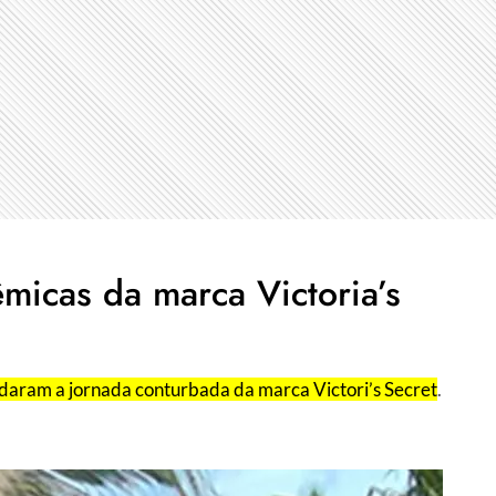
êmicas da marca Victoria’s
daram a jornada conturbada da marca Victori’s Secret
.