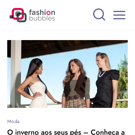
Pular
para
o
Conteúdo
Moda
O inverno aos seus pés – Conheça a