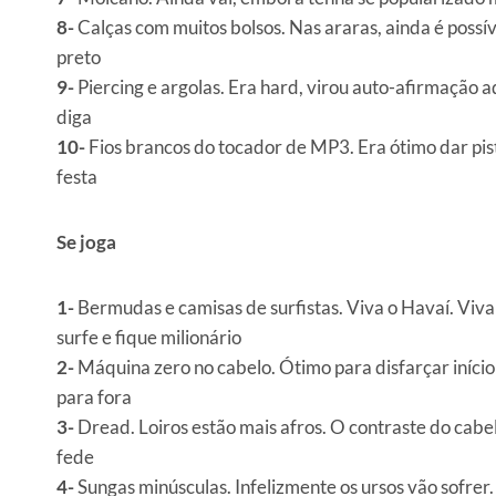
8-
Calças com muitos bolsos. Nas araras, ainda é possí
preto
9-
Piercing e argolas. Era hard, virou auto-afirmação a
diga
10-
Fios brancos do tocador de MP3. Era ótimo dar pist
festa
Se joga
1-
Bermudas e camisas de surfistas. Viva o Havaí. Viv
surfe e fique milionário
2-
Máquina zero no cabelo. Ótimo para disfarçar início 
para fora
3-
Dread. Loiros estão mais afros. O contraste do cabelo
fede
4-
Sungas minúsculas. Infelizmente os ursos vão sofrer.