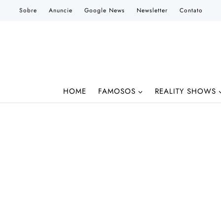
Pular
Sobre
Anuncie
Google News
Newsletter
Contato
para
o
Conteúdo
HOME
FAMOSOS
REALITY SHOWS