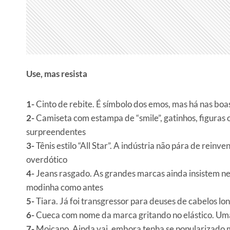
Use, mas resista
1-
Cinto de rebite. É símbolo dos emos, mas há nas boas l
2-
Camiseta com estampa de “smile”, gatinhos, figuras o
surpreendentes
3-
Tênis estilo “All Star”. A indústria não pára de reinv
overdótico
4-
Jeans rasgado. As grandes marcas ainda insistem nes
modinha como antes
5-
Tiara. Já foi transgressor para deuses de cabelos 
6-
Cueca com nome da marca gritando no elástico. Uma
7-
Moicano. Ainda vai, embora tenha se popularizado mu