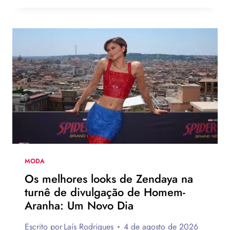
BLACK
PINK
ESTRELA
NOVA
CAMPANHA
DA
LEVI’S
AO
LADO
DE
JOGADOR
DA
NBA
MODA
Os melhores looks de Zendaya na
turnê de divulgação de Homem-
Aranha: Um Novo Dia
Escrito por
Laís Rodrigues
4 de agosto de 2026