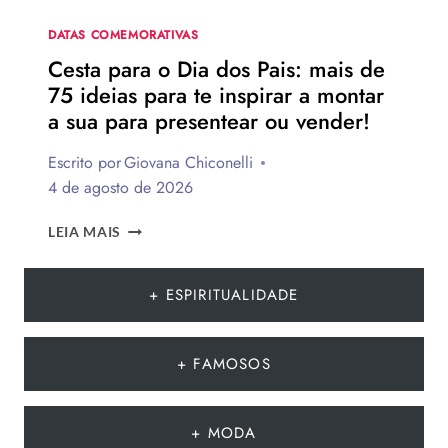
NA
DATA
DATAS COMEMORATIVAS
Cesta para o Dia dos Pais: mais de
75 ideias para te inspirar a montar
a sua para presentear ou vender!
Escrito por
Giovana Chiconelli
4 de agosto de 2026
CESTA
LEIA MAIS
PARA
O
DIA
+ ESPIRITUALIDADE
DOS
PAIS:
MAIS
+ FAMOSOS
DE
75
IDEIAS
+ MODA
PARA