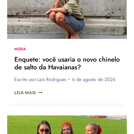
MODA
Enquete: você usaria o novo chinelo
de salto da Havaianas?
Escrito por
Laís Rodrigues
6 de agosto de 2026
ENQUETE:
LEIA MAIS
VOCÊ
USARIA
O
NOVO
CHINELO
DE