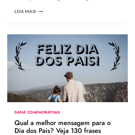
OS
LEIA MAIS
MELHORES
LOOKS
DE
ZENDAYA
NA
TURNÊ
DE
DIVULGAÇÃO
DE
HOMEM-
ARANHA:
UM
NOVO
DIA
DATAS COMEMORATIVAS
Qual a melhor mensagem para o
Dia dos Pais? Veja 130 frases