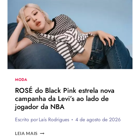
VERÃO
EUROPEU
2026
QUE
DEVEM
CHEGAR
AO
BRASIL
NA
PRÓXIMA
TEMPORADA
MODA
ROSÉ do Black Pink estrela nova
campanha da Levi’s ao lado de
jogador da NBA
Escrito por
Laís Rodrigues
4 de agosto de 2026
ROSÉ
LEIA MAIS
DO