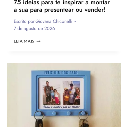
75 ideias para te inspirar a montar
a sua para presentear ou vender!
Escrito por
Giovana Chiconelli
7 de agosto de 2026
CESTA
LEIA MAIS
PARA
O
DIA
DOS
PAIS:
MAIS
DE
75
IDEIAS
PARA
TE
INSPIRAR
A
MONTAR