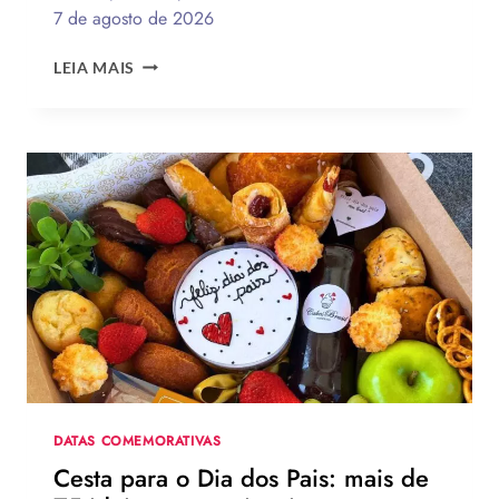
7 de agosto de 2026
QUAL
LEIA MAIS
A
MELHOR
MENSAGEM
PARA
O
DIA
DOS
PAIS?
VEJA
130
FRASES
EMOCIONANTES
PARA
HOMENAGEAR
NA
DATA
DATAS COMEMORATIVAS
Cesta para o Dia dos Pais: mais de