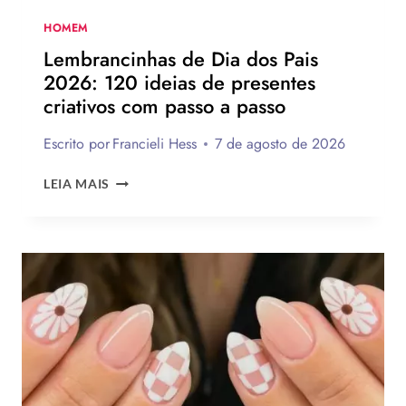
A
SUA
HOMEM
PARA
Lembrancinhas de Dia dos Pais
PRESENTEAR
2026: 120 ideias de presentes
OU
criativos com passo a passo
VENDER!
Escrito por
Francieli Hess
7 de agosto de 2026
LEMBRANCINHAS
LEIA MAIS
DE
DIA
DOS
PAIS
2026:
120
IDEIAS
DE
PRESENTES
CRIATIVOS
COM