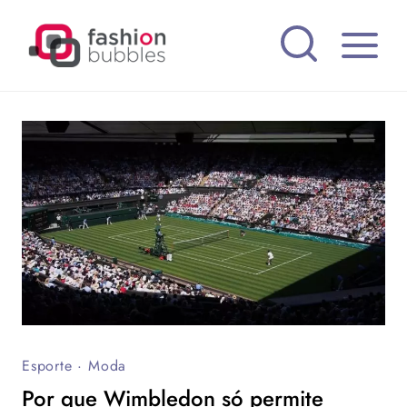
Pular
para
o
Conteúdo
Esporte
·
Moda
Por que Wimbledon só permite