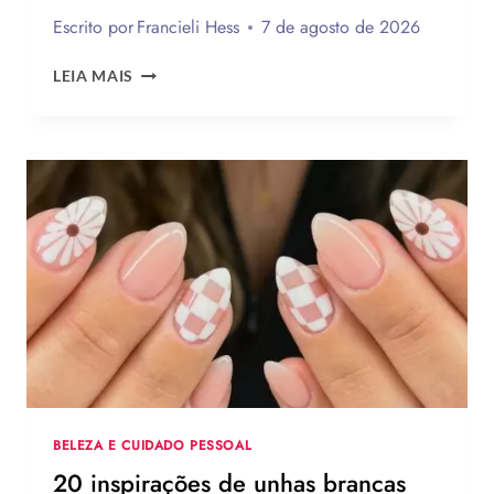
Escrito por
Francieli Hess
7 de agosto de 2026
LEMBRANCINHAS
LEIA MAIS
DE
DIA
DOS
PAIS
2026:
120
IDEIAS
DE
PRESENTES
CRIATIVOS
COM
PASSO
A
PASSO
BELEZA E CUIDADO PESSOAL
20 inspirações de unhas brancas