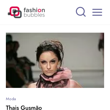
Pular
para
o
Conteúdo
Moda
Thais Gusmão