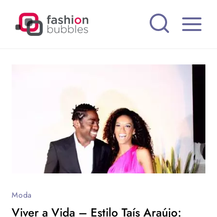
Pular
para
o
Conteúdo
Moda
Viver a Vida – Estilo Taís Araújo: