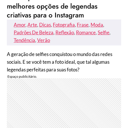
melhores opções de legendas
criativas para o Instagram
Amor
, 
Arte
, 
Dicas
, 
Fotografia
, 
Frase
, 
Moda
, 
Padrões De Beleza
, 
Reflexão
, 
Romance
, 
Selfie
, 
Tendência
, 
Verão
A geração de selfies conquistou o mundo das redes
sociais. E se você tem a foto ideal, que tal algumas
legendas perfeitas para suas fotos?