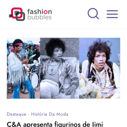
Pular
para
o
Conteúdo
Destaque
·
História Da Moda
C&A apresenta figurinos de Jimi