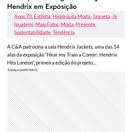
Hendrix em Exposição
Anos 70
, 
Estilista
, 
História da Moda
, 
Jaqueta
, 
Jk
Iguatemi
, 
Mais Fotos
, 
Moda
, 
Presente
, 
Sustentabilidade
, 
Tendência
A C&A patrocina a sala Hendrix Jackets, uma das 14
alas da exposição “Hear my Train a Comin’: Hendrix
Hits London”, primeira edição do projeto…