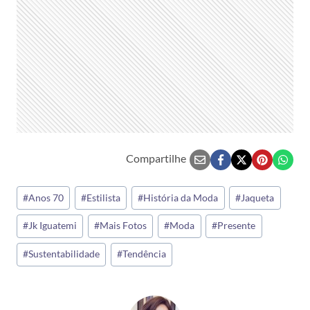
Compartilhe
Tags
#
Anos 70
#
Estilista
#
História da Moda
#
Jaqueta
do
#
Jk Iguatemi
#
Mais Fotos
#
Moda
#
Presente
Post:
#
Sustentabilidade
#
Tendência