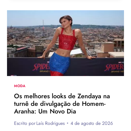
PINK
ESTRELA
NOVA
CAMPANHA
DA
LEVI’S
AO
LADO
DE
JOGADOR
DA
NBA
MODA
Os melhores looks de Zendaya na
turnê de divulgação de Homem-
Aranha: Um Novo Dia
Escrito por
Laís Rodrigues
4 de agosto de 2026