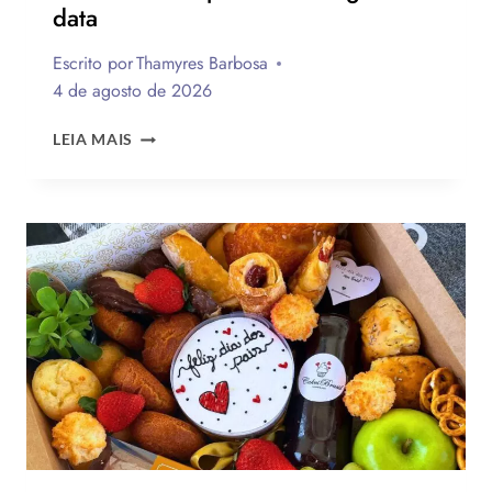
data
Escrito por
Thamyres Barbosa
4 de agosto de 2026
QUAL
LEIA MAIS
A
MELHOR
MENSAGEM
PARA
O
DIA
DOS
PAIS?
VEJA
130
FRASES
EMOCIONANTES
PARA
HOMENAGEAR
NA