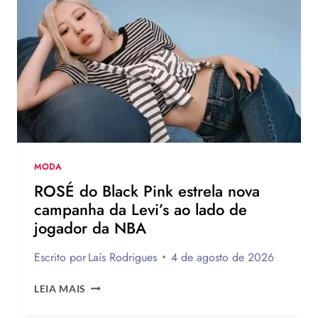
EUROPEU
2026
QUE
DEVEM
CHEGAR
AO
BRASIL
NA
PRÓXIMA
TEMPORADA
MODA
ROSÉ do Black Pink estrela nova
campanha da Levi’s ao lado de
jogador da NBA
Escrito por
Laís Rodrigues
4 de agosto de 2026
ROSÉ
LEIA MAIS
DO
BLACK