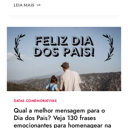
OS
LEIA MAIS
MELHORES
LOOKS
DE
ZENDAYA
NA
TURNÊ
DE
DIVULGAÇÃO
DE
HOMEM-
ARANHA:
UM
NOVO
DIA
DATAS COMEMORATIVAS
Qual a melhor mensagem para o
Dia dos Pais? Veja 130 frases
emocionantes para homenagear na