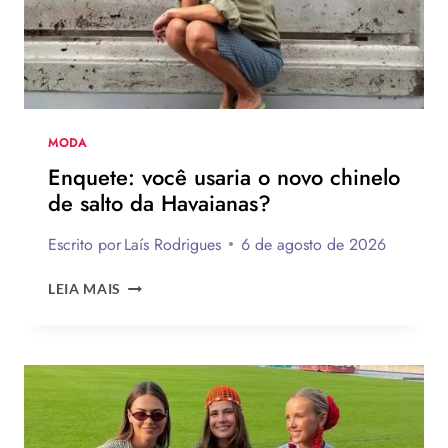
MODA
Enquete: você usaria o novo chinelo
de salto da Havaianas?
Escrito por
Laís Rodrigues
6 de agosto de 2026
ENQUETE:
LEIA MAIS
VOCÊ
USARIA
O
NOVO
CHINELO
DE
SALTO