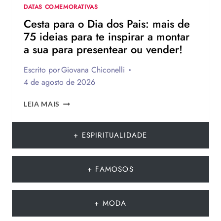
DATA
DATAS COMEMORATIVAS
Cesta para o Dia dos Pais: mais de
75 ideias para te inspirar a montar
a sua para presentear ou vender!
Escrito por
Giovana Chiconelli
4 de agosto de 2026
CESTA
LEIA MAIS
PARA
O
DIA
+ ESPIRITUALIDADE
DOS
PAIS:
MAIS
+ FAMOSOS
DE
75
IDEIAS
+ MODA
PARA
TE