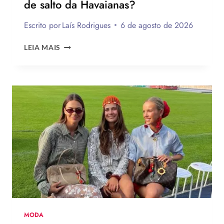
de salto da Havaianas?
Escrito por
Laís Rodrigues
6 de agosto de 2026
ENQUETE:
LEIA MAIS
VOCÊ
USARIA
O
NOVO
CHINELO
DE
SALTO
DA
HAVAIANAS?
MODA