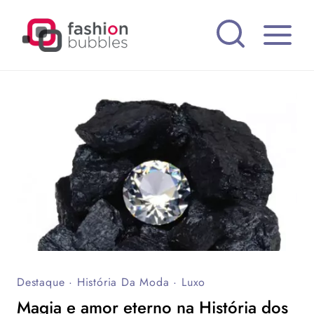
Pular
para
o
Conteúdo
Destaque
·
História Da Moda
·
Luxo
Magia e amor eterno na História dos