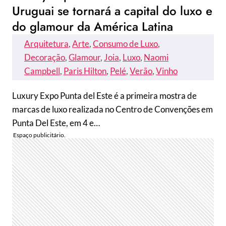
Uruguai se tornará a capital do luxo e
do glamour da América Latina
Arquitetura
, 
Arte
, 
Consumo de Luxo
, 
Decoração
, 
Glamour
, 
Joia
, 
Luxo
, 
Naomi
Campbell
, 
Paris Hilton
, 
Pelé
, 
Verão
, 
Vinho
Luxury Expo Punta del Este é a primeira mostra de
marcas de luxo realizada no Centro de Convenções em
Punta Del Este, em 4 e…