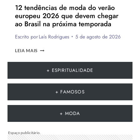
12 tendências de moda do verão
europeu 2026 que devem chegar
ao Brasil na próxima temporada
Escrito por
Laís Rodrigues
5 de agosto de 2026
12
LEIA MAIS
TENDÊNCIAS
DE
MODA
+ ESPIRITUALIDADE
DO
VERÃO
EUROPEU
+ FAMOSOS
2026
QUE
DEVEM
+ MODA
CHEGAR
AO
BRASIL
NA