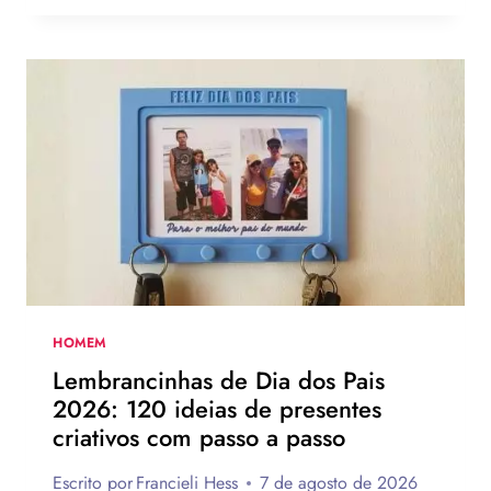
O
DIA
DOS
PAIS:
MAIS
DE
75
IDEIAS
PARA
TE
INSPIRAR
A
MONTAR
A
SUA
HOMEM
PARA
Lembrancinhas de Dia dos Pais
PRESENTEAR
2026: 120 ideias de presentes
OU
criativos com passo a passo
VENDER!
Escrito por
Francieli Hess
7 de agosto de 2026