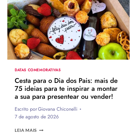
DIA
DOS
PAIS?
VEJA
130
FRASES
EMOCIONANTES
PARA
HOMENAGEAR
NA
DATA
DATAS COMEMORATIVAS
Cesta para o Dia dos Pais: mais de
75 ideias para te inspirar a montar
a sua para presentear ou vender!
Escrito por
Giovana Chiconelli
7 de agosto de 2026
CESTA
LEIA MAIS
PARA