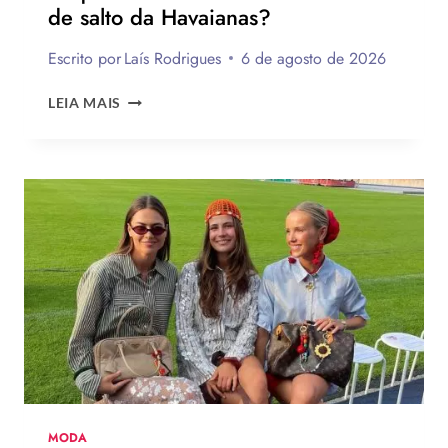
de salto da Havaianas?
Escrito por
Laís Rodrigues
6 de agosto de 2026
ENQUETE:
LEIA MAIS
VOCÊ
USARIA
O
NOVO
CHINELO
DE
SALTO
DA
HAVAIANAS?
MODA