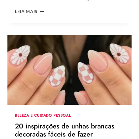
LEMBRANCINHAS
LEIA MAIS
DE
DIA
DOS
PAIS
2026:
120
IDEIAS
DE
PRESENTES
CRIATIVOS
COM
PASSO
A
PASSO
BELEZA E CUIDADO PESSOAL
20 inspirações de unhas brancas
decoradas fáceis de fazer