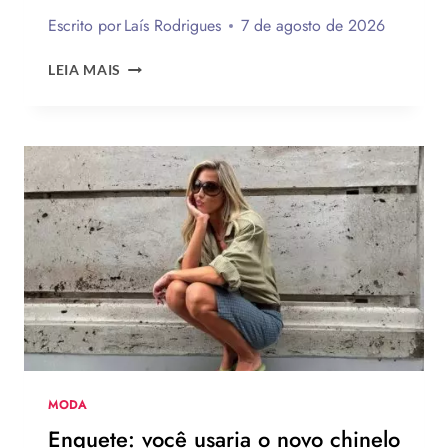
Escrito por
Laís Rodrigues
7 de agosto de 2026
20
LEIA MAIS
INSPIRAÇÕES
DE
UNHAS
BRANCAS
DECORADAS
FÁCEIS
DE
FAZER
MODA
Enquete: você usaria o novo chinelo