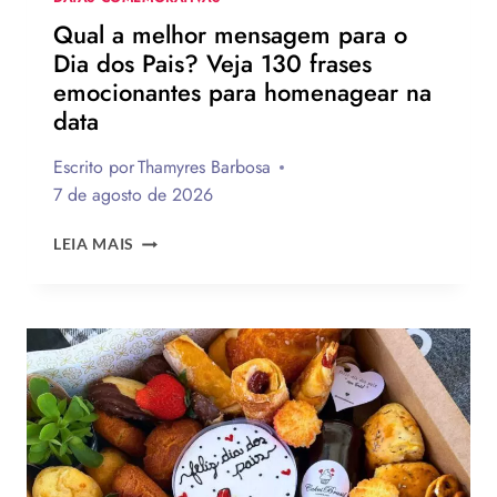
Qual a melhor mensagem para o
Dia dos Pais? Veja 130 frases
emocionantes para homenagear na
data
Escrito por
Thamyres Barbosa
7 de agosto de 2026
QUAL
LEIA MAIS
A
MELHOR
MENSAGEM
PARA
O
DIA
DOS
PAIS?
VEJA
130
FRASES