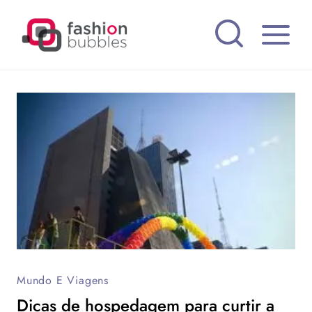
Pular
para
o
Conteúdo
Mundo E Viagens
Dicas de hospedagem para curtir a