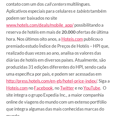
contato com um dos
call centers
multilíngues.
Aplicativos especiais para celulares e
tablets
também
podem ser baixados no site
www.hotels.com/deals/mobile_
app/
possibilitando a
reserva de hotéis em mais de
20.000
ofertas de última
hora. Nos últimos oito anos, a
Hoteis.com
publicou o
premiado estudo Índice de Preços de Hotéis – HPI que,
realizado duas vezes ao ano, analisa os valores das
diárias de hotéis em diversos países. Atualmente, são
produzidas 31 edições diferentes do HPI, sendo cada
uma específica por país, e podem ser acessadas em
http://press.hotels.com/en-gb/
hotel-price-index/
. Siga a
Hoteis.com
no
Facebook
, no
Twitter
e no
YouTube
. O
site integra o grupo Expedia Inc., a maior companhia
online de viagens do mundo com um extenso portfólio
que integra algumas das mais conhecidas marcas do
mundo.