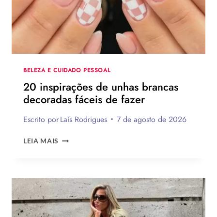
CRIATIVOS
COM
PASSO
A
PASSO
BELEZA E CUIDADO PESSOAL
20 inspirações de unhas brancas
decoradas fáceis de fazer
Escrito por
Laís Rodrigues
7 de agosto de 2026
20
LEIA MAIS
INSPIRAÇÕES
DE
UNHAS
BRANCAS
DECORADAS
FÁCEIS
DE