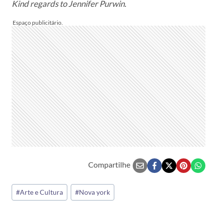
Kind regards to Jennifer Purwin.
Compartilhe
Tags
#
Arte e Cultura
#
Nova york
do
Post: