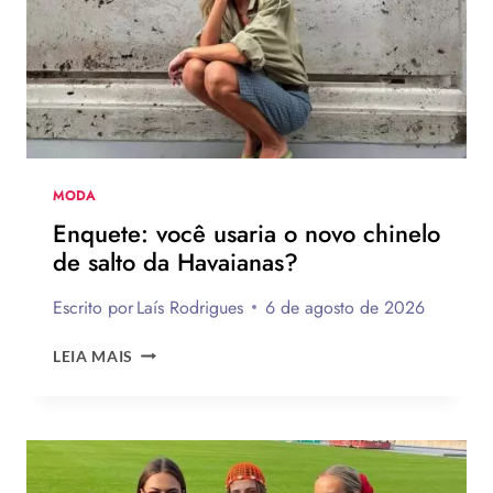
FAZER
MODA
Enquete: você usaria o novo chinelo
de salto da Havaianas?
Escrito por
Laís Rodrigues
6 de agosto de 2026
ENQUETE:
LEIA MAIS
VOCÊ
USARIA
O
NOVO
CHINELO
DE