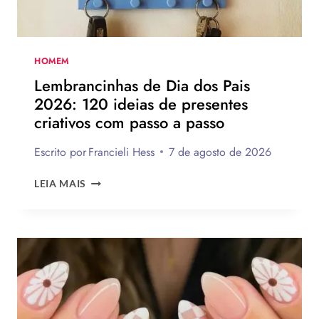
A
MONTAR
A
SUA
HOMEM
PARA
Lembrancinhas de Dia dos Pais
PRESENTEAR
2026: 120 ideias de presentes
OU
criativos com passo a passo
VENDER!
Escrito por
Francieli Hess
7 de agosto de 2026
LEMBRANCINHAS
LEIA MAIS
DE
DIA
DOS
PAIS
2026:
120
IDEIAS
DE
PRESENTES