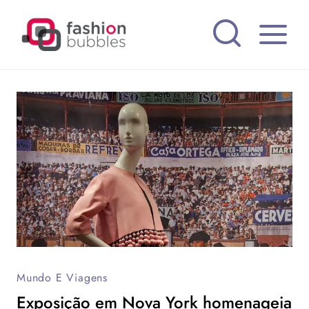
Pular
para
o
Conteúdo
Mundo E Viagens
Exposição em Nova York homenageia