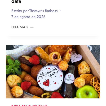
data
Escrito por
Thamyres Barbosa
7 de agosto de 2026
QUAL
LEIA MAIS
A
MELHOR
MENSAGEM
PARA
O
DIA
DOS
PAIS?
VEJA
130
FRASES
EMOCIONANTES
PARA
HOMENAGEAR
NA
DATA