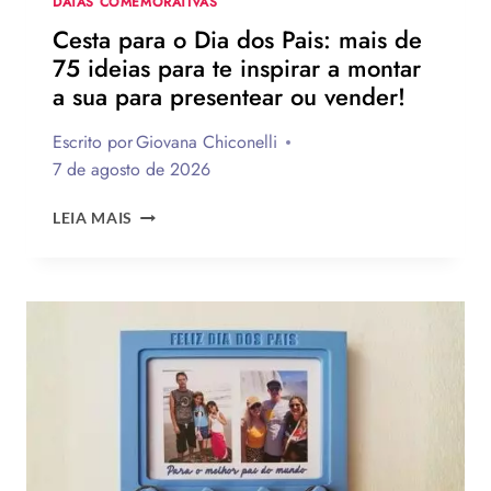
DATAS COMEMORATIVAS
Cesta para o Dia dos Pais: mais de
75 ideias para te inspirar a montar
a sua para presentear ou vender!
Escrito por
Giovana Chiconelli
7 de agosto de 2026
CESTA
LEIA MAIS
PARA
O
DIA
DOS
PAIS:
MAIS
DE
75
IDEIAS
PARA
TE
INSPIRAR