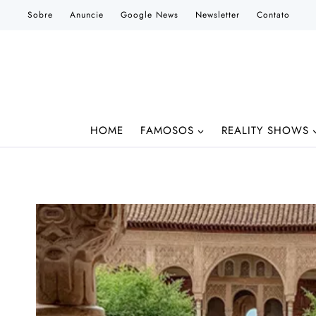
Pular
Sobre
Anuncie
Google News
Newsletter
Contato
para
o
Conteúdo
HOME
FAMOSOS
REALITY SHOWS