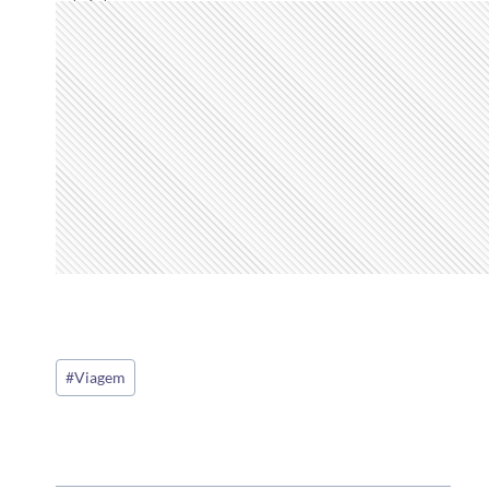
Tags
#
Viagem
do
Post: