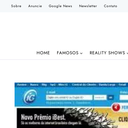
Pular
Sobre
Anuncie
Google News
Newsletter
Contato
para
o
Conteúdo
HOME
FAMOSOS
REALITY SHOWS