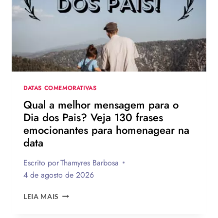
DIVULGAÇÃO
DE
HOMEM-
ARANHA:
UM
NOVO
DIA
DATAS COMEMORATIVAS
Qual a melhor mensagem para o
Dia dos Pais? Veja 130 frases
emocionantes para homenagear na
data
Escrito por
Thamyres Barbosa
4 de agosto de 2026
QUAL
LEIA MAIS
A
MELHOR