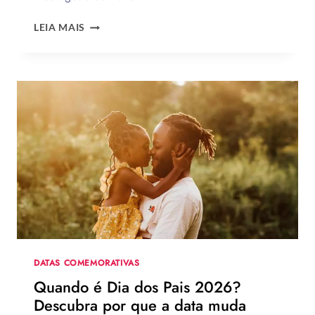
CESTA
LEIA MAIS
PARA
O
DIA
DOS
PAIS:
MAIS
DE
75
IDEIAS
PARA
TE
INSPIRAR
A
MONTAR
A
SUA
DATAS COMEMORATIVAS
PARA
Quando é Dia dos Pais 2026?
PRESENTEAR
Descubra por que a data muda
OU