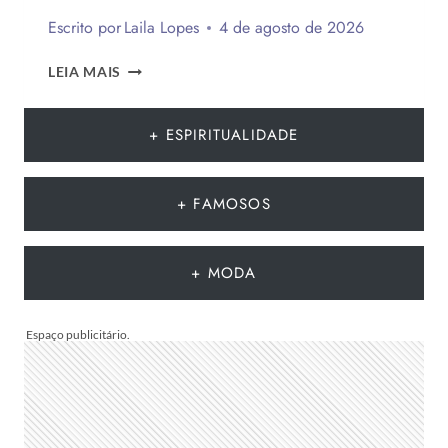
VENDER!
Escrito por
Laila Lopes
4 de agosto de 2026
QUANDO
LEIA MAIS
É
DIA
DOS
+ ESPIRITUALIDADE
PAIS
2026?
DESCUBRA
+ FAMOSOS
POR
QUE
A
+ MODA
DATA
MUDA