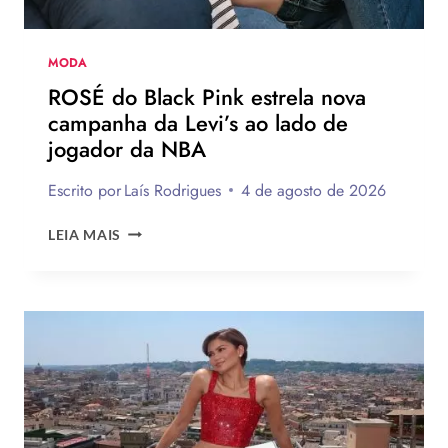
PRÓXIMA
TEMPORADA
MODA
ROSÉ do Black Pink estrela nova
campanha da Levi’s ao lado de
jogador da NBA
Escrito por
Laís Rodrigues
4 de agosto de 2026
ROSÉ
LEIA MAIS
DO
BLACK
PINK
ESTRELA
NOVA
CAMPANHA
DA
LEVI’S
AO
LADO