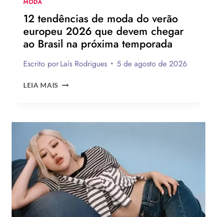
MODA
12 tendências de moda do verão
europeu 2026 que devem chegar
ao Brasil na próxima temporada
Escrito por
Laís Rodrigues
5 de agosto de 2026
12
LEIA MAIS
TENDÊNCIAS
DE
MODA
DO
VERÃO
EUROPEU
2026
QUE
DEVEM
CHEGAR
AO
BRASIL
NA