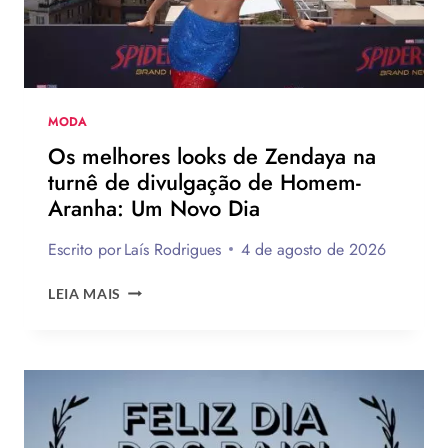
DE
JOGADOR
DA
NBA
MODA
Os melhores looks de Zendaya na
turnê de divulgação de Homem-
Aranha: Um Novo Dia
Escrito por
Laís Rodrigues
4 de agosto de 2026
OS
LEIA MAIS
MELHORES
LOOKS
DE
ZENDAYA
NA
TURNÊ
DE