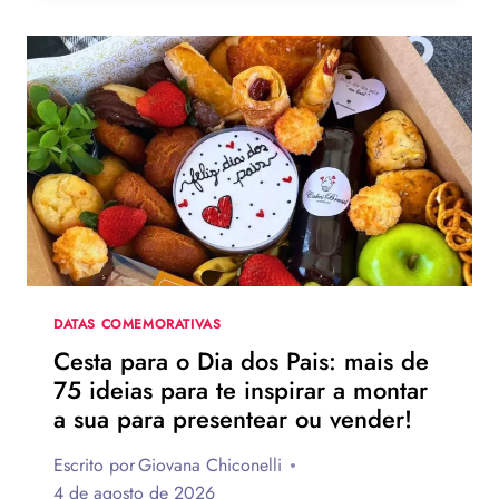
MENSAGEM
PARA
O
DIA
DOS
PAIS?
VEJA
130
FRASES
EMOCIONANTES
PARA
HOMENAGEAR
NA
DATA
DATAS COMEMORATIVAS
Cesta para o Dia dos Pais: mais de
75 ideias para te inspirar a montar
a sua para presentear ou vender!
Escrito por
Giovana Chiconelli
4 de agosto de 2026