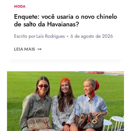
MODA
Enquete: você usaria o novo chinelo
de salto da Havaianas?
Escrito por
Laís Rodrigues
6 de agosto de 2026
ENQUETE:
LEIA MAIS
VOCÊ
USARIA
O
NOVO
CHINELO
DE
SALTO
DA
HAVAIANAS?