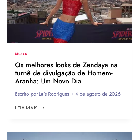
LEVI’S
AO
LADO
DE
JOGADOR
DA
NBA
MODA
Os melhores looks de Zendaya na
turnê de divulgação de Homem-
Aranha: Um Novo Dia
Escrito por
Laís Rodrigues
4 de agosto de 2026
OS
LEIA MAIS
MELHORES
LOOKS
DE
ZENDAYA
NA