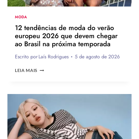
MODA
12 tendências de moda do verão
europeu 2026 que devem chegar
ao Brasil na próxima temporada
Escrito por
Laís Rodrigues
5 de agosto de 2026
12
LEIA MAIS
TENDÊNCIAS
DE
MODA
DO
VERÃO
EUROPEU
2026
QUE
DEVEM
CHEGAR