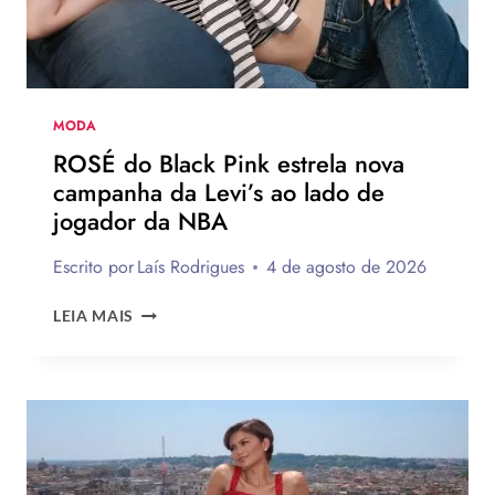
AO
BRASIL
NA
PRÓXIMA
TEMPORADA
MODA
ROSÉ do Black Pink estrela nova
campanha da Levi’s ao lado de
jogador da NBA
Escrito por
Laís Rodrigues
4 de agosto de 2026
ROSÉ
LEIA MAIS
DO
BLACK
PINK
ESTRELA
NOVA
CAMPANHA
DA