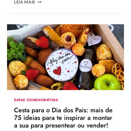
QUAL
LEIA MAIS
A
MELHOR
MENSAGEM
PARA
O
DIA
DOS
PAIS?
VEJA
130
FRASES
EMOCIONANTES
PARA
HOMENAGEAR
NA
DATA
DATAS COMEMORATIVAS
Cesta para o Dia dos Pais: mais de
75 ideias para te inspirar a montar
a sua para presentear ou vender!