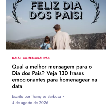
TURNÊ
DE
DIVULGAÇÃO
DE
HOMEM-
ARANHA:
UM
NOVO
DIA
DATAS COMEMORATIVAS
Qual a melhor mensagem para o
Dia dos Pais? Veja 130 frases
emocionantes para homenagear na
data
Escrito por
Thamyres Barbosa
4 de agosto de 2026