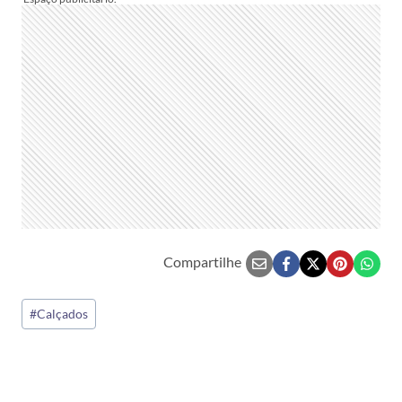
Compartilhe
Tags
#
Calçados
do
Post: