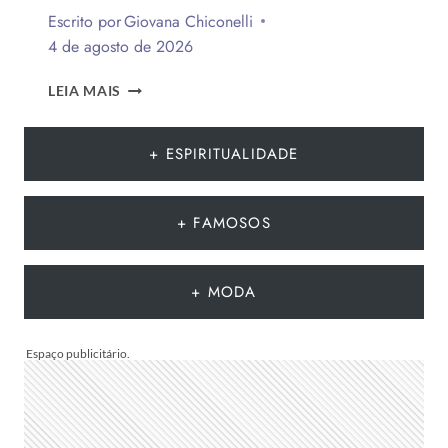
Escrito por
Giovana Chiconelli
4 de agosto de 2026
CESTA
LEIA MAIS
PARA
O
DIA
+ ESPIRITUALIDADE
DOS
PAIS:
MAIS
+ FAMOSOS
DE
75
IDEIAS
+ MODA
PARA
TE
INSPIRAR
A
MONTAR
A
SUA
PARA