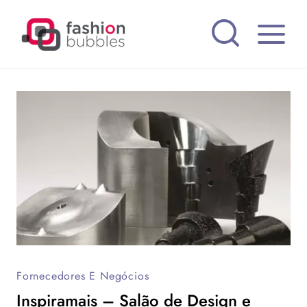
Pular
para
o
Conteúdo
Fornecedores E Negócios
Inspiramais – Salão de Design e