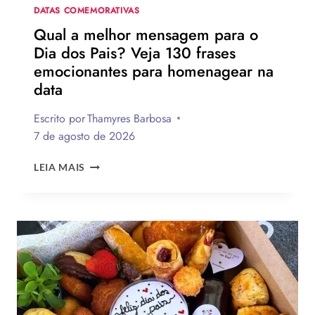
DATAS COMEMORATIVAS
Qual a melhor mensagem para o
Dia dos Pais? Veja 130 frases
emocionantes para homenagear na
data
Escrito por
Thamyres Barbosa
7 de agosto de 2026
QUAL
LEIA MAIS
A
MELHOR
MENSAGEM
PARA
O
DIA
DOS
PAIS?
VEJA
130