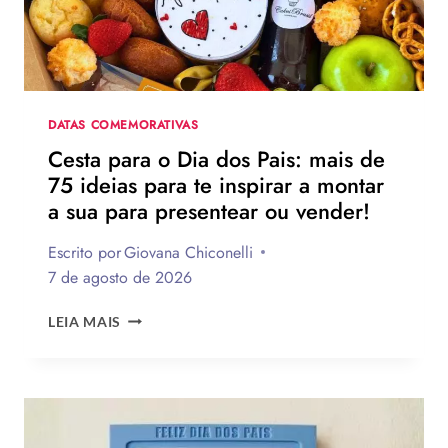
FRASES
EMOCIONANTES
PARA
HOMENAGEAR
NA
DATA
DATAS COMEMORATIVAS
Cesta para o Dia dos Pais: mais de
75 ideias para te inspirar a montar
a sua para presentear ou vender!
Escrito por
Giovana Chiconelli
7 de agosto de 2026
CESTA
LEIA MAIS
PARA
O
DIA
DOS
PAIS:
MAIS