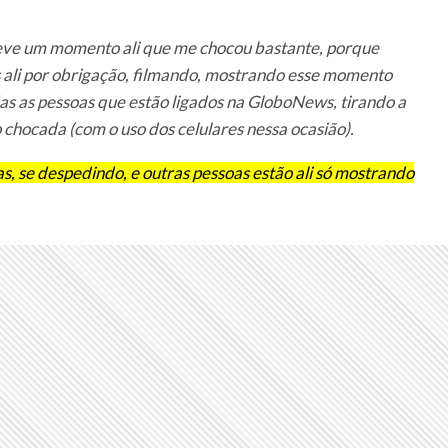
teve um momento ali que me chocou bastante, porque
 ali por obrigação, filmando, mostrando esse momento
as as pessoas que estão ligados na GloboNews, tirando a
 chocada (com o uso dos celulares nessa ocasião).
, se despedindo, e outras pessoas estão ali só mostrando