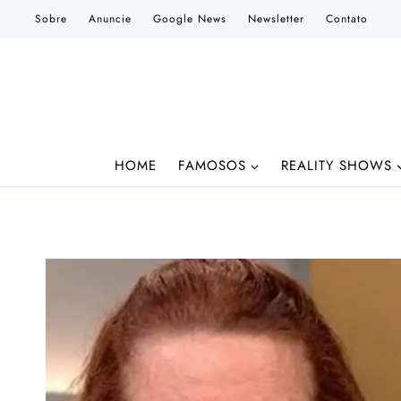
Pular
Sobre
Anuncie
Google News
Newsletter
Contato
para
o
Conteúdo
HOME
FAMOSOS
REALITY SHOWS