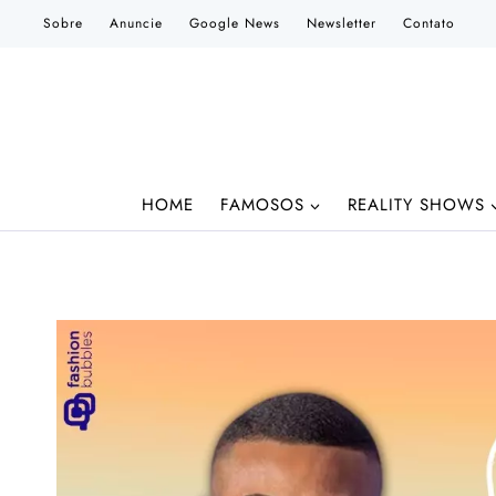
Pular
Sobre
Anuncie
Google News
Newsletter
Contato
para
o
Conteúdo
HOME
FAMOSOS
REALITY SHOWS