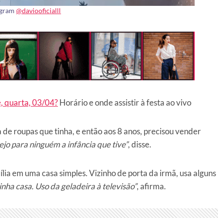
agram
@daviooficialll
, quarta, 03/04?
Horário e onde assistir à festa ao vivo
 de roupas que tinha, e então aos 8 anos, precisou vender
jo para ninguém a infância que tive”
, disse.
lia em uma casa simples. Vizinho de porta da irmã, usa alguns
nha casa. Uso da geladeira à televisão”
, afirma.