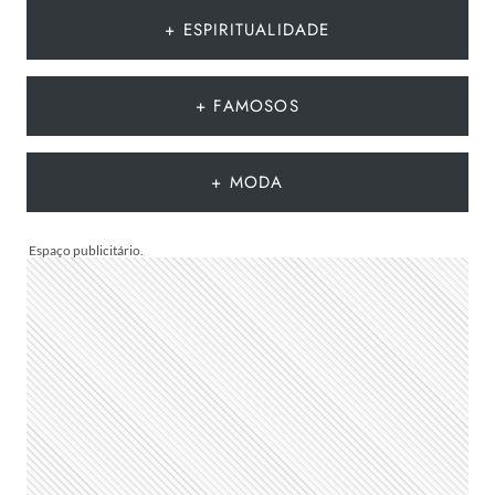
O
DIA
+ ESPIRITUALIDADE
DOS
PAIS:
MAIS
+ FAMOSOS
DE
75
IDEIAS
+ MODA
PARA
TE
INSPIRAR
A
MONTAR
A
SUA
PARA
PRESENTEAR
OU
VENDER!