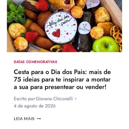
DIA
DOS
PAIS?
VEJA
130
FRASES
EMOCIONANTES
PARA
HOMENAGEAR
NA
DATA
DATAS COMEMORATIVAS
Cesta para o Dia dos Pais: mais de
75 ideias para te inspirar a montar
a sua para presentear ou vender!
Escrito por
Giovana Chiconelli
4 de agosto de 2026
CESTA
LEIA MAIS
PARA