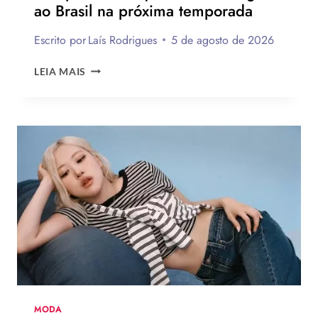
ao Brasil na próxima temporada
Escrito por
Laís Rodrigues
5 de agosto de 2026
12
LEIA MAIS
TENDÊNCIAS
DE
MODA
DO
VERÃO
EUROPEU
2026
QUE
DEVEM
CHEGAR
AO
BRASIL
NA
PRÓXIMA
TEMPORADA
MODA