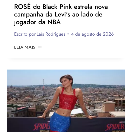
ROSÉ do Black Pink estrela nova
campanha da Levi’s ao lado de
jogador da NBA
Escrito por
Laís Rodrigues
4 de agosto de 2026
ROSÉ
LEIA MAIS
DO
BLACK
PINK
ESTRELA
NOVA
CAMPANHA
DA
LEVI’S
AO
LADO
DE
JOGADOR
DA
NBA