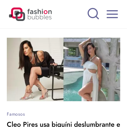
Pular
para
o
Conteúdo
Famosos
Cleo Pires usa biquíni deslumbrante e