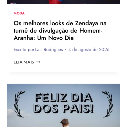
MODA
Os melhores looks de Zendaya na
turnê de divulgação de Homem-
Aranha: Um Novo Dia
Escrito por
Laís Rodrigues
4 de agosto de 2026
OS
LEIA MAIS
MELHORES
LOOKS
DE
ZENDAYA
NA
TURNÊ
DE
DIVULGAÇÃO
DE
HOMEM-
ARANHA: