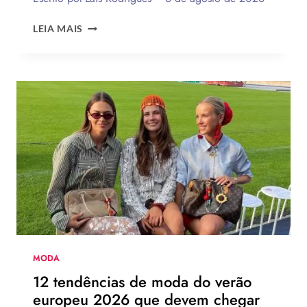
ENQUETE:
LEIA MAIS
VOCÊ
USARIA
O
NOVO
CHINELO
DE
SALTO
DA
HAVAIANAS?
MODA
12 tendências de moda do verão
europeu 2026 que devem chegar