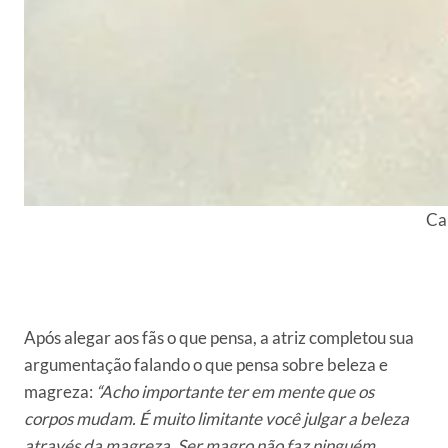
Can
Após alegar aos fãs o que pensa, a atriz completou sua
argumentação falando o que pensa sobre beleza e
magreza:
“Acho importante ter em mente que os
corpos mudam. É muito limitante você julgar a beleza
através da magreza. Ser magro não faz ninguém