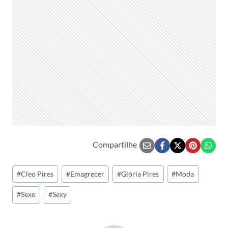
Compartilhe
Tags
#
Cleo Pires
#
Emagrecer
#
Glória Pires
#
Moda
do
#
Sexo
#
Sexy
Post: