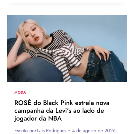
DE
MODA
DO
VERÃO
EUROPEU
2026
QUE
DEVEM
CHEGAR
AO
BRASIL
NA
PRÓXIMA
TEMPORADA
MODA
ROSÉ do Black Pink estrela nova
campanha da Levi’s ao lado de
jogador da NBA
Escrito por
Laís Rodrigues
4 de agosto de 2026