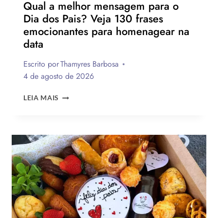
Qual a melhor mensagem para o
Dia dos Pais? Veja 130 frases
emocionantes para homenagear na
data
Escrito por
Thamyres Barbosa
4 de agosto de 2026
QUAL
LEIA MAIS
A
MELHOR
MENSAGEM
PARA
O
DIA
DOS
PAIS?
VEJA
130
FRASES
EMOCIONANTES