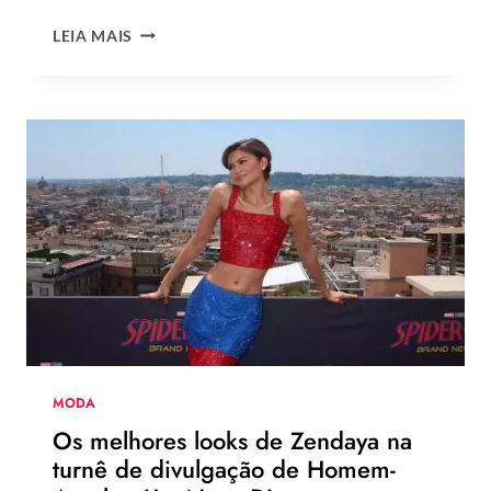
ROSÉ
LEIA MAIS
DO
BLACK
PINK
ESTRELA
NOVA
CAMPANHA
DA
LEVI’S
AO
LADO
DE
JOGADOR
DA
NBA
MODA
Os melhores looks de Zendaya na
turnê de divulgação de Homem-