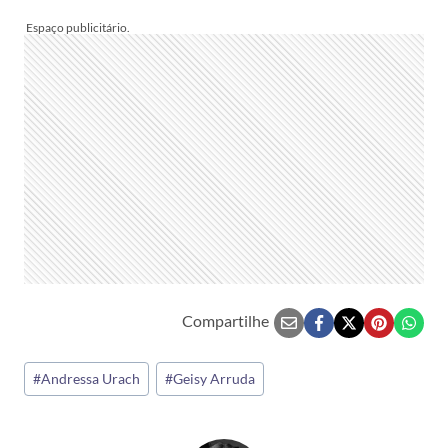
Compartilhe
Tags
#
Andressa Urach
#
Geisy Arruda
do
Post: