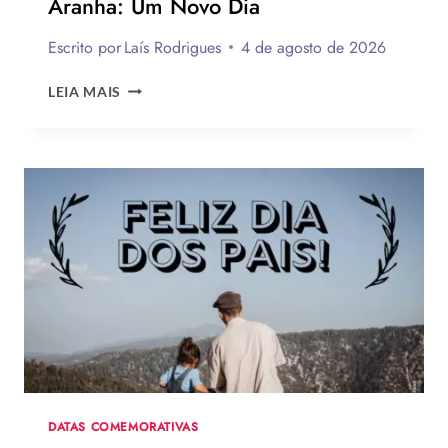
Aranha: Um Novo Dia
Escrito por
Laís Rodrigues
4 de agosto de 2026
OS
LEIA MAIS
MELHORES
LOOKS
DE
ZENDAYA
NA
TURNÊ
DE
DIVULGAÇÃO
DE
HOMEM-
ARANHA:
UM
NOVO
DIA
DATAS COMEMORATIVAS