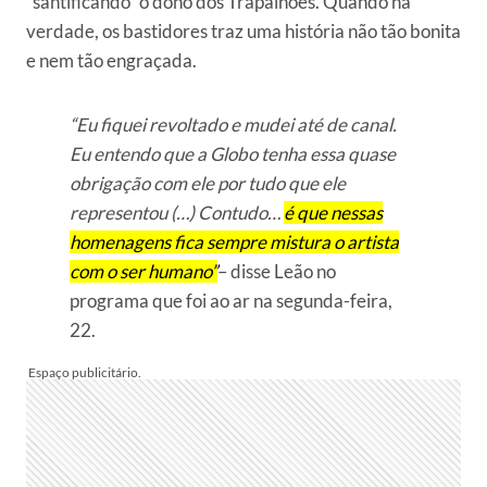
“santificando” o dono dos Trapalhões. Quando na
verdade, os bastidores traz uma história não tão bonita
e nem tão engraçada.
“Eu fiquei revoltado e mudei até de canal.
Eu entendo que a Globo tenha essa quase
obrigação com ele por tudo que ele
representou (…) Contudo…
é que nessas
homenagens fica sempre mistura o artista
com o ser humano”
– disse Leão no
programa que foi ao ar na segunda-feira,
22.