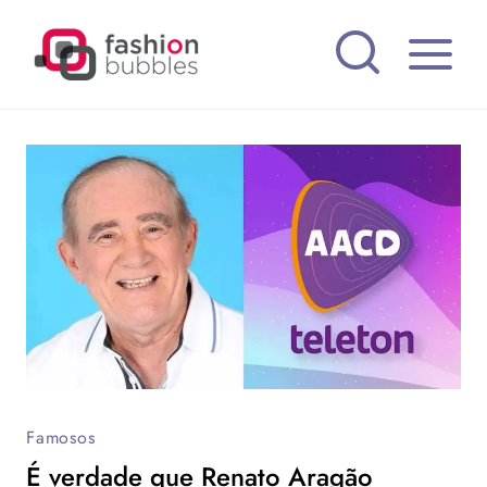
Pular
para
o
Conteúdo
Famosos
É verdade que Renato Aragão