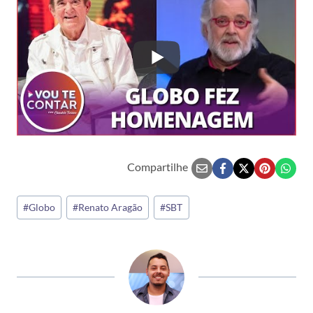
Compartilhe
Tags
#
Globo
#
Renato Aragão
#
SBT
do
Post: