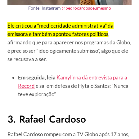
Fonte: Instagram
@pedrocardosoeumesmo
Ele criticou a “mediocridade administrativa” da
emissora e também apontou fatores políticos
,
afirmando que para aparecer nos programas da Globo,
é preciso ser “ideologicamente submisso”, algo que ele
se recusava a ser.
Em seguida, leia
Kamylinha dá entrevista para a
Record
e sai em defesa de Hytalo Santos: “Nunca
teve exploração”
3. Rafael Cardoso
Rafael Cardoso rompeu com a TV Globo após 17 anos,