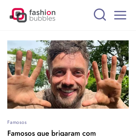
Pular
para
o
Conteúdo
Famosos
Famosos que brigaram com