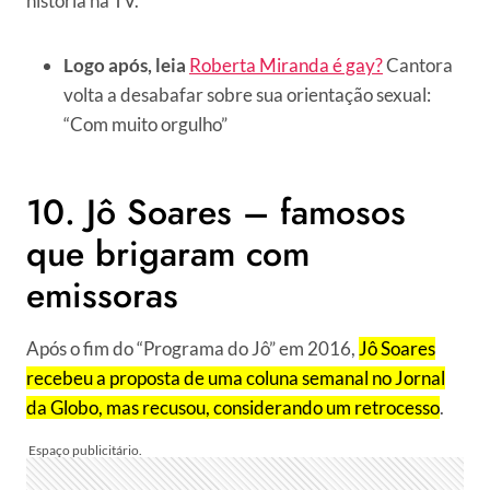
história na TV.
Logo após, leia
Roberta Miranda é gay?
Cantora
volta a desabafar sobre sua orientação sexual:
“Com muito orgulho”
10. Jô Soares – famosos
que brigaram com
emissoras
Após o fim do “Programa do Jô” em 2016,
Jô Soares
recebeu a proposta de uma coluna semanal no Jornal
da Globo, mas recusou, considerando um retrocesso
.