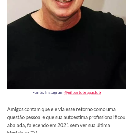
Fonte: Instagram
@gilbertobragaclub
Amigos contam que ele via esse retorno como uma
questão pessoal e que sua autoestima profissional ficou
abalada, falecendo em 2021 sem ver sua última