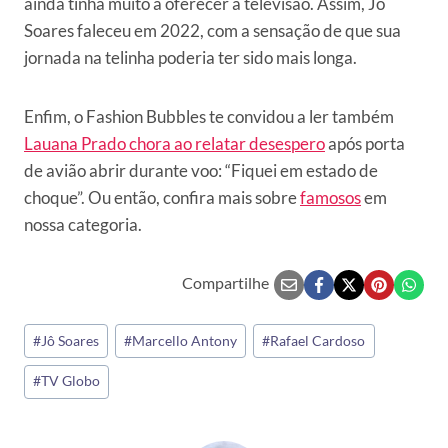
ainda tinha muito a oferecer à televisão. Assim, Jô
Soares faleceu em 2022, com a sensação de que sua
jornada na telinha poderia ter sido mais longa.
Enfim, o Fashion Bubbles te convidou a ler também
Lauana Prado chora ao relatar desespero
após porta
de avião abrir durante voo: “Fiquei em estado de
choque”. Ou então, confira mais sobre
famosos
em
nossa categoria.
Compartilhe
Tags
#
Jô Soares
#
Marcello Antony
#
Rafael Cardoso
do
#
TV Globo
Post: