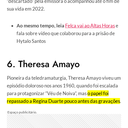
“descartado” pela emissora o acompanhou até o fim de
sua vida em 2022.
Ao mesmo tempo, leia
Felca vai ao Altas Horas
e
fala sobre vídeo que colaborou para a prisão de
Hytalo Santos
6. Theresa Amayo
Pioneira da teledramaturgia, Theresa Amayo viveu um
episódio doloroso nos anos 1960, quando foi escalada
para protagonizar “Véu de Noiva”, mas
o papel foi
repassado a Regina Duarte pouco antes das gravações
.