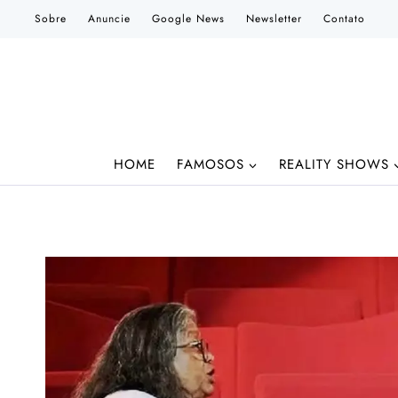
Pular
Sobre
Anuncie
Google News
Newsletter
Contato
para
o
Conteúdo
HOME
FAMOSOS
REALITY SHOWS