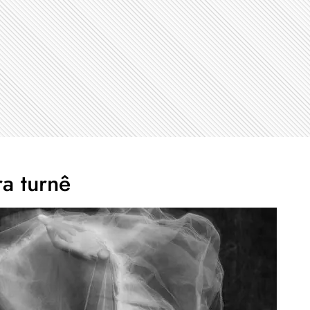
ra turnê