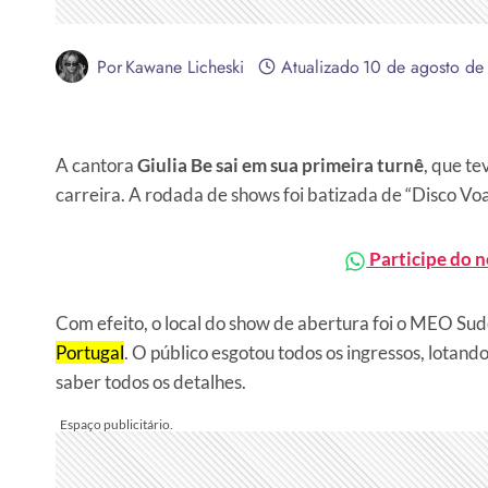
Por
Kawane Licheski
Atualizado
10 de agosto de
A cantora
Giulia Be sai em sua primeira turnê
, que te
carreira. A rodada de shows foi batizada de “Disco Vo
Participe do 
Com efeito, o local do show de abertura foi o MEO Sude
Portugal
. O público esgotou todos os ingressos, lota
saber todos os detalhes.