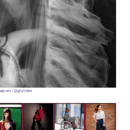
tagram / @giuliabe