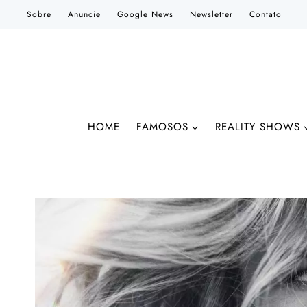
Pular
Sobre
Anuncie
Google News
Newsletter
Contato
para
o
Conteúdo
HOME
FAMOSOS
REALITY SHOWS