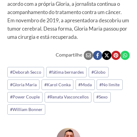
acordo com a própria Gloria, a jornalista continua o
acompanhamento do tratamento contra um câncer.
Em novembro de 2019, a apresentadora descobriu um
tumor cerebral. Dessa forma, Gloria Maria passou por
uma cirurgia e está recuperada.
Compartilhe
Tags
#
Deborah Secco
#
fátima bernardes
#
Globo
do
#
Gloria Maria
#
Karol Conka
#
Moda
#
No limite
Post:
#
Power Couple
#
Renata Vasconcellos
#
Sexo
#
William Bonner