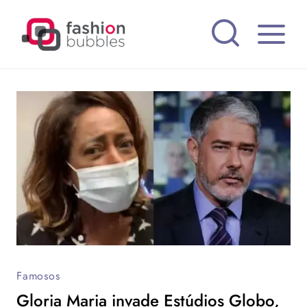
Pular
para
o
Conteúdo
Famosos
Gloria Maria invade Estúdios Globo,